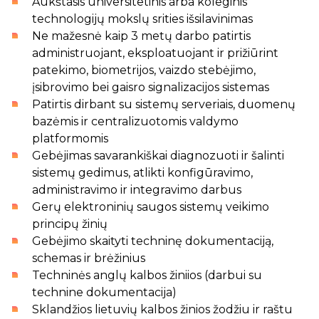
Aukštasis universitetinis arba koleginis
technologijų mokslų srities išsilavinimas
Ne mažesnė kaip 3 metų darbo patirtis
administruojant, eksploatuojant ir prižiūrint
patekimo, biometrijos, vaizdo stebėjimo,
įsibrovimo bei gaisro signalizacijos sistemas
Patirtis dirbant su sistemų serveriais, duomenų
bazėmis ir centralizuotomis valdymo
platformomis
Gebėjimas savarankiškai diagnozuoti ir šalinti
sistemų gedimus, atlikti konfigūravimo,
administravimo ir integravimo darbus
Gerų elektroninių saugos sistemų veikimo
principų žinių
Gebėjimo skaityti techninę dokumentaciją,
schemas ir brėžinius
Techninės anglų kalbos žiniios (darbui su
technine dokumentacija)
Sklandžios lietuvių kalbos žinios žodžiu ir raštu