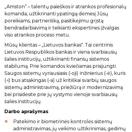
„Amston“ – talentų paieškos ir atrankos profesionalų
komanda, užtikrinanti ypatingą dėmesį Jūsų
poreikiams, partnerišką, pasitikėjimu grįstą
bendradarbiavimą ir teikianti ekspertines įžvalgas
viso atrankos proceso metu.
Mūsų klientas – „Lietuvos bankas". Tai centrinis
Lietuvos Respublikos bankas ir viena svarbiausių
šalies institucijų, užtikrinanti finansų sistemos
stabilumą. Prie komandos kviečiamas prisijungti
Saugos sistemų vyriausiasis (-oji)
inžinierius (-ė), kuris
(-i) bus atsakingas (-a) už kritiškai svarbių saugos
sistemų administravimą, priežiūrą ir modernizavimą
bei prisidėsite prie jų vystymo vienoje svarbiausių
šalies institucijų.
Darbo aprašymas
Patekimo ir biometrinės kontrolės sistemų
administravimas, jų veikimo užtikrinimas, gedimų