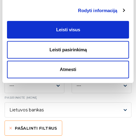
Konfidencialumą garantuojame.
Rodyti informaciją
kandidatuoti
Leisti visus
Leisti pasirinkimą
Kiti darbo skelbimai
Atmesti
PASIRINKITE SRITĮ
PASIRINKITE MIESTĄ
PASIRINKITE ĮMONĘ
PAŠALINTI FILTRUS