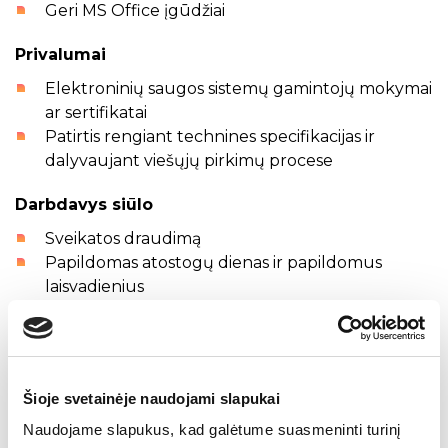
Geri MS Office įgūdžiai
Privalumai
Elektroninių saugos sistemų gamintojų mokymai
ar sertifikatai
Patirtis rengiant technines specifikacijas ir
dalyvaujant viešųjų pirkimų procese
Darbdavys siūlo
Sveikatos draudimą
Papildomas atostogų dienas ir papildomus
laisvadienius
Profesinio tobulėjimo galimybes
Galimybę dirbti išskirtinėje, Lietuvoje nišinėje
inžinerinėje srityje, įgyjant unikalių kompetencijų
Profesionalią, draugišką komandą ir stabilią
Šioje svetainėje naudojami slapukai
darbo aplinką
Naudojame slapukus, kad galėtume suasmeninti turinį