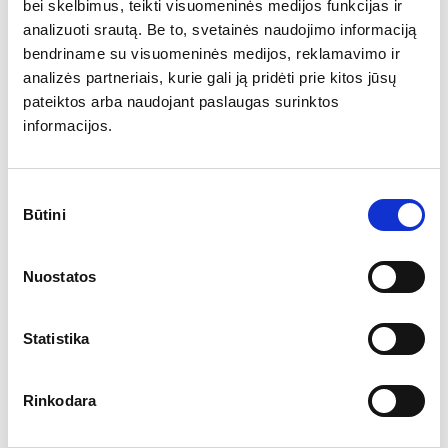
Papildoma informacija
bei skelbimus, teikti visuomeninės medijos funkcijas ir
analizuoti srautą. Be to, svetainės naudojimo informaciją
Kontaktinis asmuo – Agnė, +370 616 16
bendriname su visuomeninės medijos, reklamavimo ir
316,
agne.jankute@amston.lt
analizės partneriais, kurie gali ją pridėti prie kitos jūsų
Siekdami užtikrinti sklandų atrankos procesą
pateiktos arba naudojant paslaugas surinktos
informuojame, kad susisieksime tik su labiausiai
informacijos.
reikalavimus atitinkančiais kandidatais.
Sutikimo
Būtini
pasirinkimas
SUSISIEKTI DĖL
Nuostatos
POZICIJOS
Statistika
Norėdami dalyvauti atrankoje paspauskite
mygtuką “Kandidatuoti”, užpildykite formą ir
Rinkodara
prisegę savo CV spustelkite mygtuką „siųsti”.
Informuosime tik atrinktus kandidatus.