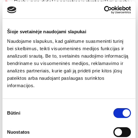
Darbą prie didelės apimties ir strategiškai svarbių
projektų Lietuvoje
Profesionalią, ilgametę ir stiprią techninę
komandą
Metinius priedus, priklausančius nuo projektų
Šioje svetainėje naudojami slapukai
rezultatų
Naudojame slapukus, kad galėtume suasmeninti turinį
Tarnybinį automobilį, kuriuo galima naudotis ir
bei skelbimus, teikti visuomeninės medijos funkcijas ir
asmeniniais tikslais
analizuoti srautą. Be to, svetainės naudojimo informaciją
Profesinius mokymus bei kvalifikacijos kėlimo
bendriname su visuomeninės medijos, reklamavimo ir
galimybes
analizės partneriais, kurie gali ją pridėti prie kitos jūsų
Galimybę ateityje prisidėti prie tarptautinių
pateiktos arba naudojant paslaugas surinktos
projektų
informacijos.
Stabilią darbo vietą vienoje ilgiausiai veikiančių
elektroninių saugos sistemų bendrovių Lietuvoje
Sutikimo
Papildoma informacija
Būtini
pasirinkimas
Kontaktinis asmuo – Dovilė, +370 622 54747,
dovile@amston.lt
Nuostatos