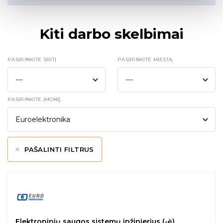
Kiti darbo skelbimai
PASIRINKITE SRITĮ
PASIRINKITE MIESTĄ
PASIRINKITE ĮMONĘ
PAŠALINTI FILTRUS
Elektroninių saugos sistemų inžinierius (-ė)