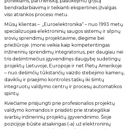
poreikiams, partnerišką, pasitikėjimu grįstą
bendradarbiavimą ir teikianti ekspertines įžvalgas
viso atrankos proceso metu.
Mūsų klientas – „Euroelektronika“ – nuo 1993 metų
specializuojasi elektroninių saugos sistemų ir silpnų
srovių sprendimų projektavime, diegime bei
priežiūroje. Įmonė veikia kaip kompetentingas
inžinerinių sprendimų integratorius, per daugiau nei
tris dešimtmečius įgyvendinęs daugybę sudėtingų
projektų Lietuvoje, Europoje ir net Pietų Amerikoje
– nuo dešimčių tūkstančių vaizdo stebėjimo kamerų,
daviklių ir praėjimo kontrolės taškų iki šimtų
integruotų valdymo centrų ir procesų automatikos
spintų.
Kviečiame prisijungti prie profesionalios projektų
valdymo komandos ir prisidėti prie strategiškai
svarbių inžinerinių projektų įgyvendinimo. Šioje
pozicijoje būsite atsakingas (-a) už elektroninių