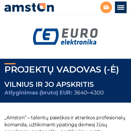
PROJEKTŲ VADOVAS (-Ė)
VILNIUS IR JO APSKRITIS
Atlyginimas (bruto) EUR:
3640–4300
„Amston“ – talentų paieškos ir atrankos profesionalų
komanda, užtikrinanti ypatingą dėmesį Jūsų