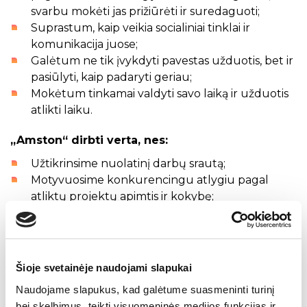
svarbu mokėti jas prižiūrėti ir suredaguoti;
Suprastum, kaip veikia socialiniai tinklai ir
komunikacija juose;
Galėtum ne tik įvykdyti pavestas užduotis, bet ir
pasiūlyti, kaip padaryti geriau;
Mokėtum tinkamai valdyti savo laiką ir užduotis
atlikti laiku.
„Amston“ dirbti verta, nes:
Užtikrinsime nuolatinį darbų srautą;
Motyvuosime konkurencingu atlygiu pagal
atliktų projektų apimtis ir kokybę;
Dalinsimės įžvalgomis ir patirtimi apie HR sritį;
Padėsime tobulėti tekstų rašymo ir
komunikacijos srityje;
Skatinsime siūlyti idėjas, priimti sprendimus ir
Šioje svetainėje naudojami slapukai
veikti dinamiškoje atmosferoje.
Naudojame slapukus, kad galėtume suasmeninti turinį
bei skelbimus, teikti visuomeninės medijos funkcijas ir