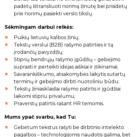
padėtų ištransliuoti norimą žinutę bei prisidėtų
prie norimų pasiekti verslo tikslų.
Sėkmingam darbui reikės:
Puikių lietuvių kalbos žinių;
Tekstų verslui (B2B) rašymo patirties ir tą
įrodančių pavyzdžių;
Stiprių bendrųjų rašymo įgūdžių – gebėjimo
suprasti ir perteikti idėjas aiškiai ir įtikinamai;
Savarankiškumo, atsakomybės laikytis sutartų
terminų ir gebėjimo dirbti nuotoliniu būdu;
Tekstų žiniasklaidai rašymo patirtis ir įgūdžiai
laikomi stipriu privalumu;
Praverstų patirtis rašant HR temomis.
Mums ypač svarbu, kad Tu:
Gebėtum tekstus rašyti be dirbtinio intelekto
pagalbos – technologijomis naudotis galima, bet