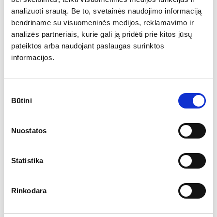
Papildoma informacija
analizuoti srautą. Be to, svetainės naudojimo informaciją
Kontaktinis asmuo – Henrika, +370 618 80980,
bendriname su visuomeninės medijos, reklamavimo ir
henrika@amston.lt
analizės partneriais, kurie gali ją pridėti prie kitos jūsų
Siekdami užtikrinti sklandų atrankos procesą
pateiktos arba naudojant paslaugas surinktos
informuojame, kad susisieksime tik su labiausiai
informacijos.
reikalavimus atitinkančiais kandidatais.​​​​​
Sutikimo
Būtini
pasirinkimas
SUSISIEKTI DĖL
POZICIJOS
Nuostatos
Norėdami dalyvauti atrankoje paspauskite
Statistika
mygtuką “Kandidatuoti”, užpildykite formą ir
prisegę savo CV spustelkite mygtuką „siųsti”.
Rinkodara
Informuosime tik atrinktus kandidatus.
Konfidencialumą garantuojame.