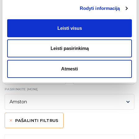
Rodyti informaciją
kandidatuoti
Leisti visus
Kiti darbo skelbimai
Leisti pasirinkimą
PASIRINKITE SRITĮ
PASIRINKITE MIESTĄ
Atmesti
PASIRINKITE ĮMONĘ
PAŠALINTI FILTRUS