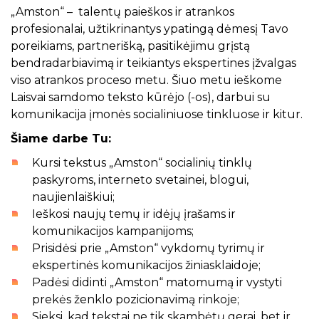
„Amston“ – talentų paieškos ir atrankos
profesionalai, užtikrinantys ypatingą dėmesį Tavo
poreikiams, partnerišką, pasitikėjimu grįstą
bendradarbiavimą ir teikiantys ekspertines įžvalgas
viso atrankos proceso metu. Šiuo metu ieškome
Laisvai samdomo teksto kūrėjo (-os), darbui su
komunikacija įmonės socialiniuose tinkluose ir kitur.
Šiame darbe Tu:
Kursi tekstus „Amston“ socialinių tinklų
paskyroms, interneto svetainei, blogui,
naujienlaiškiui;
Ieškosi naujų temų ir idėjų įrašams ir
komunikacijos kampanijoms;
Prisidėsi prie „Amston“ vykdomų tyrimų ir
ekspertinės komunikacijos žiniasklaidoje;
Padėsi didinti „Amston“ matomumą ir vystyti
prekės ženklo pozicionavimą rinkoje;
Sieksi, kad tekstai ne tik skambėtų gerai, bet ir