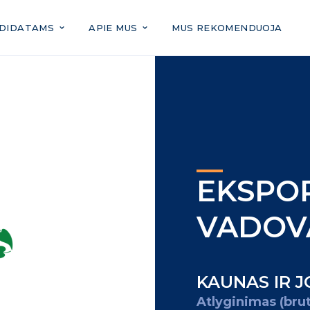
DIDATAMS
APIE MUS
MUS REKOMENDUOJA
tiems darbo
EKSPO
VADOVA
KAUNAS IR J
Atlyginimas (bru