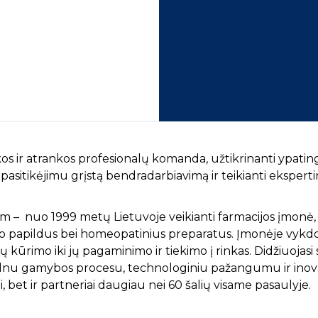
os ir atrankos profesionalų komanda, užtikrinanti ypati
pasitikėjimu grįstą bendradarbiavimą ir teikianti eksperti
m – nuo 1999 metų Lietuvoje veikianti farmacijos įmonė, 
sto papildus bei homeopatinius preparatus. Įmonėje vyk
kūrimo iki jų pagaminimo ir tiekimo į rinkas. Didžiuojasi
lnu gamybos procesu, technologiniu pažangumu ir inovac
i, bet ir partneriai daugiau nei 60 šalių visame pasaulyje.