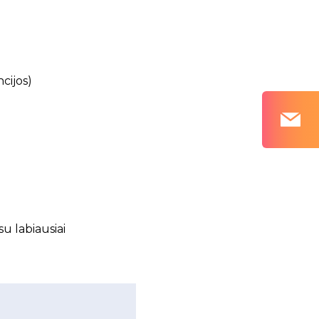
cijos)
u labiausiai