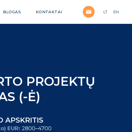
BLOGAS
KONTAKTAI
LT
EN
RTO PROJEKTŲ
S (-Ė)
O APSKRITIS
to) EUR:
2800–4700