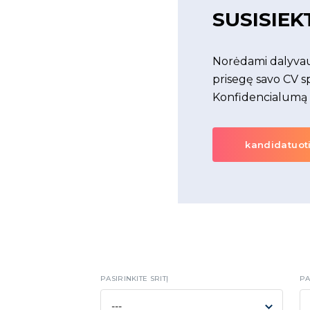
SUSISIEK
Norėdami dalyvaut
prisegę savo CV s
Konfidencialumą
kandidatuot
PASIRINKITE SRITĮ
PA