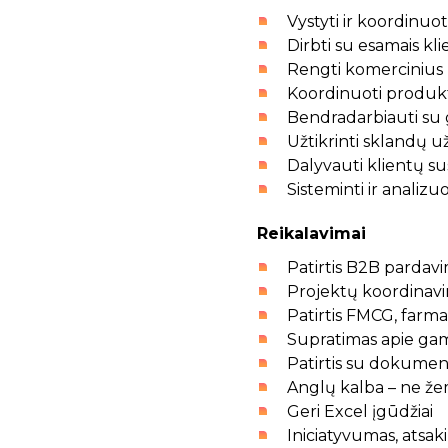
Vystyti ir koordinuo
Dirbti su esamais klie
Rengti komercinius 
Koordinuoti produktų
Bendradarbiauti su 
Užtikrinti sklandų u
Dalyvauti klientų su
Sisteminti ir analiz
Reikalavimai
Patirtis B2B pardav
Projektų koordinavim
Patirtis FMCG, farma
Supratimas apie gam
Patirtis su dokumenta
Anglų kalba – ne žem
Geri Excel įgūdžiai
Iniciatyvumas, atsak