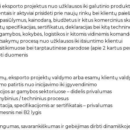
ti eksporto projektus nuo užklausos iki galutinio produk
ntais ir aktyviai prisidėti prie naujų rinkų bei klientų paie
pasiūlymus, kainodarą, biudžetus ir kitus komercinius sk
 specifikacijas, sertifikatus, deklaracijas bei kitą techn
gamybos, kokybės, logistikos ir kitomis vidinėmis koman
žsakymų procesą nuo užklausos iki išsiuntimo klientui
sitikimuose bei tarptautinėse parodose (apie 2 kartus p
uoti duomenis
imų, eksporto projektų valdymo arba esamų klientų valdy
o patirtis nuo inicijavimo iki įgyvendinimo
cijos ar gamybos sektoriuose – didelis privalumas
ybinius / techninius procesus
cija, specifikacijomis ar sertifikatais – privalumas
esnis nei B2 lygis
ingumas, savarankiškumas ir gebėjimas dirbti dinamiškoje