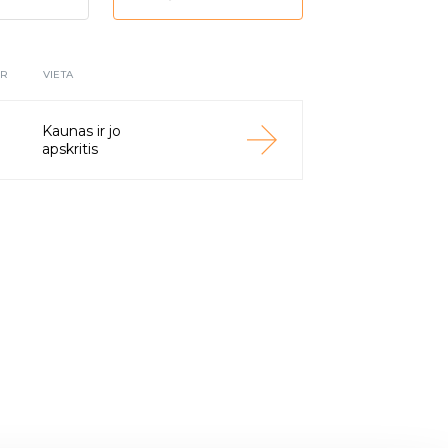
UR
VIETA
Kaunas ir jo
apskritis