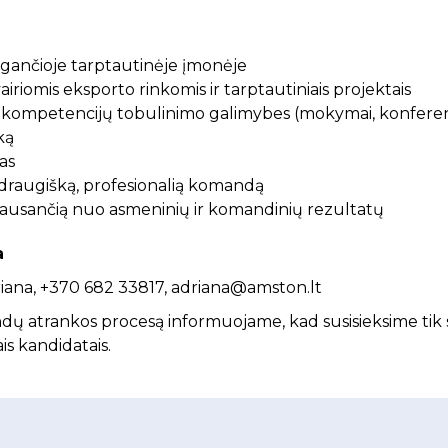
augančioje tarptautinėje įmonėje
airiomis eksporto rinkomis ir tarptautiniais projektais
r kompetencijų tobulinimo galimybes (mokymai, konferen
ką
as
r draugišką, profesionalią komandą
klausančią nuo asmeninių ir komandinių rezultatų
a
iana, +370 682 33817, adriana@amston.lt
ndų atrankos procesą informuojame, kad susisieksime tik s
is kandidatais.