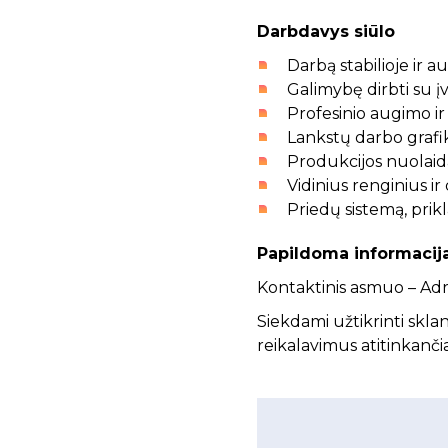
Darbdavys siūlo
Darbą stabilioje ir 
Galimybę dirbti su įv
Profesinio augimo i
Lankstų darbo grafi
Produkcijos nuolaid
Vidinius renginius i
Priedų sistemą, pri
Papildoma informacij
Kontaktinis asmuo – Adr
Siekdami užtikrinti skla
reikalavimus atitinkančia