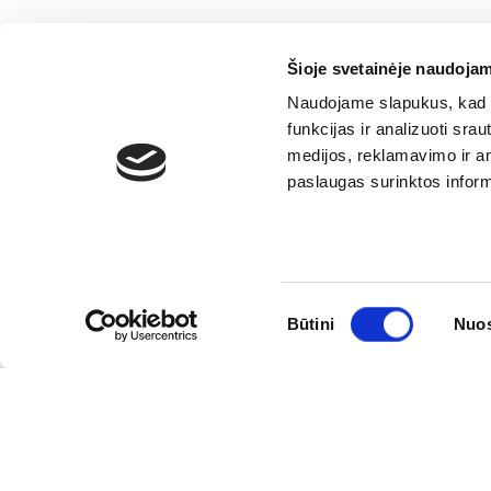
Šioje svetainėje naudojam
Naudojame slapukus, kad g
funkcijas ir analizuoti sr
medijos, reklamavimo ir ana
paslaugas surinktos inform
Sutikimo
Būtini
Nuos
pasirinkimas
PASLAUGOS