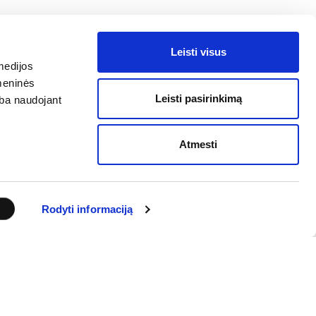
Leisti visus
medijos
omeninės
Leisti pasirinkimą
arba naudojant
Atmesti
Rodyti informaciją
KONTAKTAI