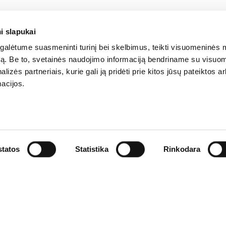
i slapukai
alėtume suasmeninti turinį bei skelbimus, teikti visuomeninės 
autą. Be to, svetainės naudojimo informaciją bendriname su visu
lizės partneriais, kurie gali ją pridėti prie kitos jūsų pateiktos 
acijos.
tatos
Statistika
Rinkodara
REKVIZITAI