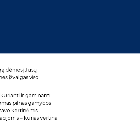
ngą dėmesį Jūsų
nes įžvalgas viso
kurianti ir gaminanti
domas pilnas gamybos
 savo kertinėmis
ijomis – kurias vertina