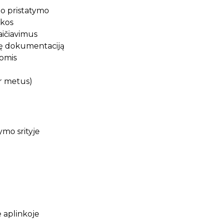
to pristatymo
škos
aičiavimus
inę dokumentaciją
domis
er metus)
mo srityje
 aplinkoje