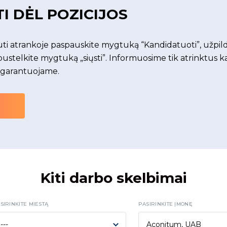
TI DĖL POZICIJOS
i atrankoje paspauskite mygtuką “Kandidatuoti”, užpild
pustelkite mygtuką „siųsti”. Informuosime tik atrinktus k
 garantuojame.
i
Kiti darbo skelbimai
SIRINKITE MIESTĄ
PASIRINKITE ĮMONĘ