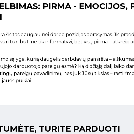
LBIMAS: PIRMA - EMOCIJOS, P
I
a šis tas daugiau nei darbo pozicijos aprašymas. Jis pra
uri turi būti ne tik informatyvi, bet visų pirma – atkreipia
mo sąlyga, kurią daugelis darbdavių pamiršta – aiškumas. 
aujojo darbuotojo pareigų esmė? Ką didžiąją dalį laiko dar
tingų pareigų pavadinimų, nes juk Jūsų tikslas – rasti žmog
jausis puikiai.
TUMĖTE, TURITE PARDUOTI