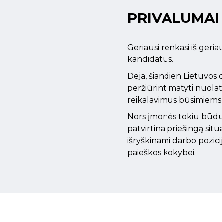
PRIVALUMAI
Geriausi renkasi iš geri
kandidatus.
Deja, šiandien Lietuvos
peržiūrint matyti nuolat
reikalavimus būsimiems k
Nors įmonės tokiu būdu ti
patvirtina priešingą sit
išryškinami darbo pozicij
paieškos kokybei.