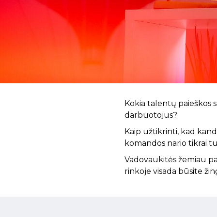
Kokia talentų paieškos 
darbuotojus?
Kaip užtikrinti, kad ka
komandos nario tikrai tu
Vadovaukitės žemiau pate
rinkoje visada būsite žin