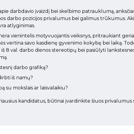
pie darbdavio įvaizdį bei skelbimo patrauklumą, anksčiau
omos darbo pozicijos privalumus bei galimus trūkumus. Akiv
yra atlyginimas.
nėra vienintelis motyvuojantis veiksnys, pritraukiant geria
s vertina savo kasdienę gyvenimo kokybę bei laiką. Tod
iš 8 val. darbo dienos stereotipų bei pasiūlyti lankstesne
umą.
stesnį darbo grafiką?
dirbti iš namų?
bą su mokslais ar laisvalaikiu?
geriausius kandidatus, būtinai įvardinkite šiuos privalumus