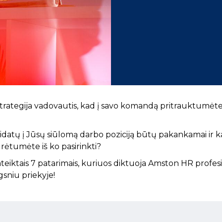
strategija vadovautis, kad į savo komandą pritrauktumėt
ndidatų į Jūsų siūlomą darbo poziciją būtų pakankamai ir 
rėtumėte iš ko pasirinkti?
iktais 7 patarimais, kuriuos diktuoja Amston HR profesion
gsniu priekyje!