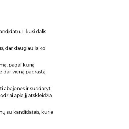
andidatų. Likusi dalis
us, dar daugiau laiko
emą, pagal kurią
e dar vieną paprastą,
i abejones ir susidaryti
žiai apie jį atskleidžia
imų su kandidatais, kurie