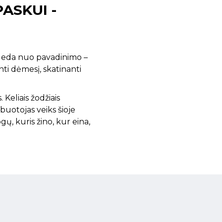
ASKUI -
sideda nuo pavadinimo –
nti dėmesį, skatinanti
Keliais žodžiais
buotojas veiks šioje
ų, kuris žino, kur eina,