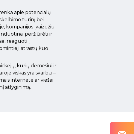
urenka apie potencialų
 skelbimo turinį bei
ėje, kompanijos įvaizdžiu
duotina: peržiūrėti ir
se, reaguoti į
domintieji atrastų kuo
irkėjų, kurių dėmesiui ir
aroje viskas yra svarbu –
imais internete ar viešai
nį atlyginimą.