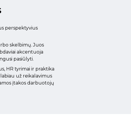
S
sus perspektyvius
arbo skelbimų. Juos
rbdaviai akcentuoja
gusi pasiūlyti.
s, HR tyrimai ir praktika
e labiau už reikalavimus
emiamos įtakos darbuotojų