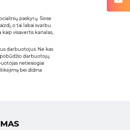
cialinių paskyrų. Šiose
izdį, o tai labai svarbu
a kaip visavertis kanalas,
amus darbuotojus. Ne kas
kio pobūdžio darbuotojų
uotojas netiesiogiai
tikėjimą bei didina
UMAS