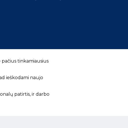
e pačius tinkamiausius
kad ieškodami naujo
alų patirtis, ir darbo