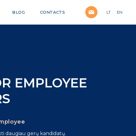
BLOG
CONTACTS
LT
EN
OR EMPLOYEE
RS
mployee
ukti daugiau gerų kandidatų.