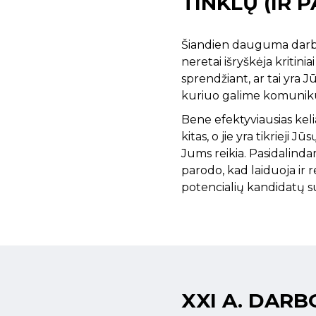
TINKLŲ (IR P
Šiandien dauguma darbdav
neretai išryškėja kritini
sprendžiant, ar tai yra Jū
kuriuo galime komunikuo
Bene efektyviausias keli
kitas, o jie yra tikriej
Jums reikia. Pasidalinda
parodo, kad laiduoja ir 
potencialių kandidatų s
XXI A. DARB