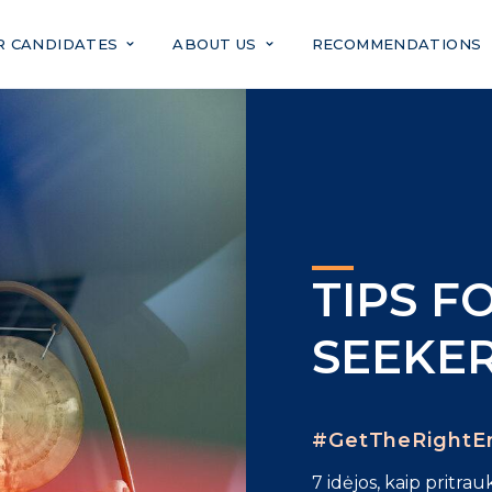
R CANDIDATES
ABOUT US
RECOMMENDATIONS
TIPS F
SEEKE
#GetTheRightE
7 idėjos, kaip pritra