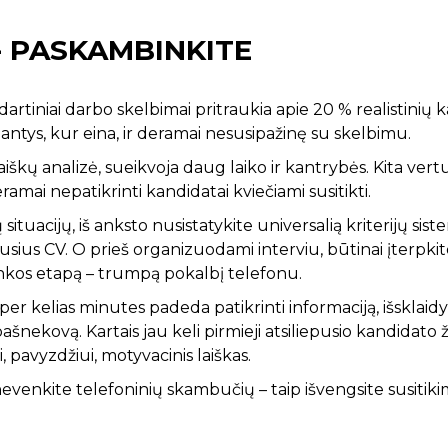
- PASKAMBINKITE
dartiniai darbo skelbimai pritraukia apie 20 % realistinių k
ntys, kur eina, ir deramai nesusipažinę su skelbimu.
aiškų analizė, sueikvoja daug laiko ir kantrybės. Kita vert
ai nepatikrinti kandidatai kviečiami susitikti.
tuacijų, iš anksto nusistatykite universalią kriterijų sist
ausius CV. O prieš organizuodami interviu, būtinai įterpkit
nkos etapą – trumpą pokalbį telefonu.
per kelias minutes padeda patikrinti informaciją, išsklaidyt
ekovą. Kartais jau keli pirmieji atsiliepusio kandidato žod
 pavyzdžiui, motyvacinis laiškas.
 nevenkite telefoninių skambučių – taip išvengsite susitik