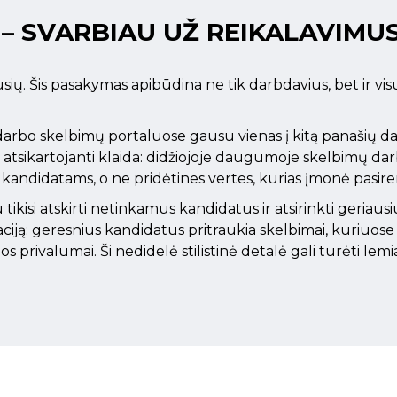
 – SVARBIAU UŽ REIKALAVIMU
ausių. Šis pasakymas apibūdina ne tik darbdavius, bet ir vi
 darbo skelbimų portaluose gausu vienas į kitą panašių d
 atsikartojanti klaida: didžiojoje daugumoje skelbimų da
andidatams, o ne pridėtines vertes, kurias įmonė pasiren
kisi atskirti netinkamus kandidatus ir atsirinkti geriausiu
uaciją: geresnius kandidatus pritraukia skelbimai, kuriuos
os privalumai. Ši nedidelė stilistinė detalė gali turėti l