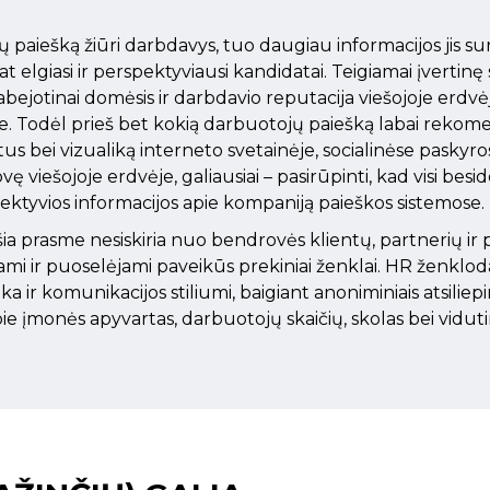
 paiešką žiūri darbdavys, tuo daugiau informacijos jis s
at elgiasi ir perspektyviausi kandidatai. Teigiamai įvertinę
eabejotinai domėsis ir darbdavio reputacija viešojoje erdv
. Todėl prieš bet kokią darbuotojų paiešką labai rekomen
tus bei vizualiką interneto svetainėje, socialinėse paskyro
ę viešojoje erdvėje, galiausiai – pasirūpinti, kad visi besi
jektyvios informacijos apie kompaniją paieškos sistemose.
ia prasme nesiskiria nuo bendrovės klientų, partnerių ir p
iami ir puoselėjami paveikūs prekiniai ženklai. HR ženklod
ika ir komunikacijos stiliumi, baigiant anoniminiais atsiliep
ie įmonės apyvartas, darbuotojų skaičių, skolas bei viduti