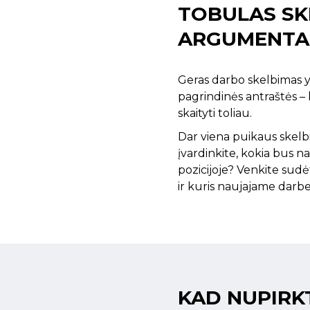
TOBULAS SKE
ARGUMENTA
Geras darbo skelbimas yr
pagrindinės antraštės – k
skaityti toliau.
Dar viena puikaus skelbi
įvardinkite, kokia bus n
pozicijoje? Venkite sudė
ir kuris naujajame darbe 
KAD NUPIRK