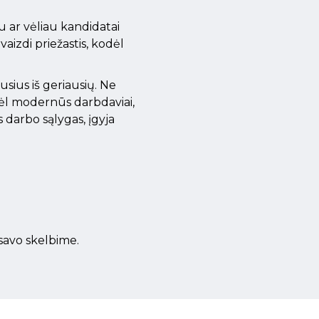
 ar vėliau kandidatai
aizdi priežastis, kodėl
usius iš geriausių. Ne
ėl modernūs darbdaviai,
s darbo sąlygas, įgyja
 savo skelbime.