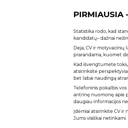
PIRMIAUSIA 
Statistika rodo, kad stan
kandidatų– dažnai nežina
Deja, CV ir motyvacinių l
prarandama, kuomet deram
Kad išvengtumėte tokių si
atsirinksite perspektyvi
bet labai naudingą atra
Telefoninis pokalbis vos 
antrinę nuomonę apie pašn
daugiau informacijos nei,
Įdėmiai atsirinkite CV ir
Jums visiškai netinkami.