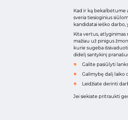
Kad ir ką bekalbėtume a
sveria tiesioginius siūl
kandidatai ieško darbo, 
Kita vertus, atlyginimas 
mažiau už pinigus žmonė
kurie sugeba išsivaduoti 
didelį santykinį pranaš
Galite pasiūlyti lank
Galimybę dalį laiko 
Leidžiate derinti dar
Jei siekiate pritraukti 