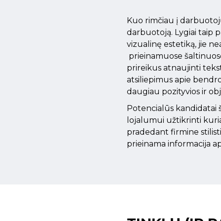
Kuo rimčiau į darbuotojų
darbuotoją. Lygiai taip p
vizualinę estetiką, jie n
prieinamuose šaltinuose
prireikus atnaujinti teks
atsiliepimus apie bendrov
daugiau pozityvios ir ob
Potencialūs kandidatai š
lojalumui užtikrinti kur
pradedant firmine stilist
prieinama informacija ap