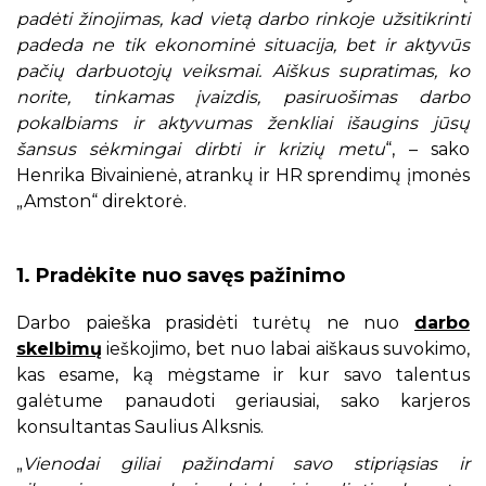
padėti žinojimas, kad vietą darbo rinkoje užsitikrinti
padeda ne tik ekonominė situacija, bet ir aktyvūs
pačių darbuotojų veiksmai. Aiškus supratimas, ko
norite, tinkamas įvaizdis, pasiruošimas darbo
pokalbiams ir aktyvumas ženkliai išaugins jūsų
šansus sėkmingai dirbti ir krizių metu
“, – sako
Henrika Bivainienė, atrankų ir HR sprendimų įmonės
„Amston“ direktorė.
1. Pradėkite nuo savęs pažinimo
Darbo paieška prasidėti turėtų ne nuo
darbo
skelbimų
ieškojimo, bet nuo labai aiškaus suvokimo,
kas esame, ką mėgstame ir kur savo talentus
galėtume panaudoti geriausiai, sako karjeros
konsultantas Saulius Alksnis.
„
Vienodai giliai pažindami savo stipriąsias ir