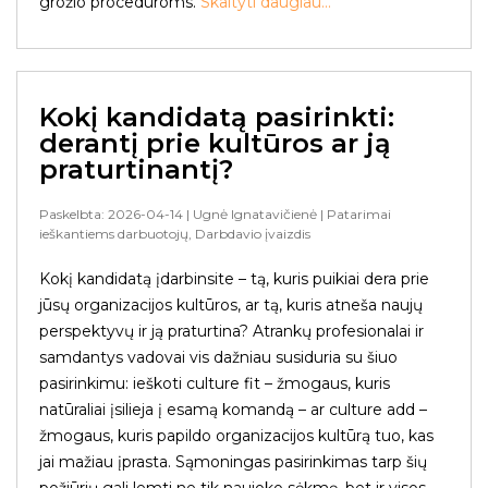
grožio procedūroms.
Skaityti daugiau...
Kokį kandidatą pasirinkti:
derantį prie kultūros ar ją
praturtinantį?
Paskelbta: 2026-04-14
| Ugnė Ignatavičienė
| Patarimai
ieškantiems darbuotojų, Darbdavio įvaizdis
Kokį kandidatą įdarbinsite – tą, kuris puikiai dera prie
jūsų organizacijos kultūros, ar tą, kuris atneša naujų
perspektyvų ir ją praturtina? Atrankų profesionalai ir
samdantys vadovai vis dažniau susiduria su šiuo
pasirinkimu: ieškoti culture fit – žmogaus, kuris
natūraliai įsilieja į esamą komandą – ar culture add –
žmogaus, kuris papildo organizacijos kultūrą tuo, kas
jai mažiau įprasta. Sąmoningas pasirinkimas tarp šių