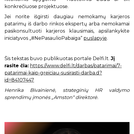
konkrečiuose projektuose.
Jei norite išgirsti daugiau nemokamų karjeros
patarimų iš darbo rinkos ekspertų arba nemokamai
pasikonsultuoti karjeros klausimais, apsilankykite
iniciatyvos „#NePasaulioPabaiga“
puslapyje
.
Šis tekstas buvo publikuotas portale Delfi.lt.
Jį
rasite čia:
https://www.delfi.lt/darbas/patarimai/7-
patarimai-kaip-greiciau-susirasti-darba.d?
id=84107447
Henrika Bivainienė, strateginių HR valdymo
sprendimų įmonės „Amston“ direktorė.