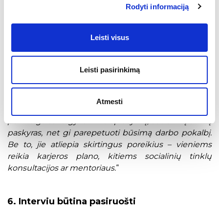
Rodyti informaciją
susitvarkyti taip, kad jos liudytų aiškias interesų sritis,
rodytų patikimumą, profesionalumą ar bent jau
nekurtų dviprasmiško asmeninio įvaizdžio
“, – sako H.
Leisti visus
Bivainienė.
Jei nežinote, kaip tai įgyvendinti realybėje,
Leisti pasirinkimą
ekspertė skatina drąsiai kreiptis į darbuotojų
konsultacijos specialistus:
„
Profesionalai naudingi
tuo, kad dalinasi ne bendro pobūdžio patarimais, bet
Atmesti
padeda konkrečioje jūsų situacijoje. Su jais galėsite
peržvelgti savo gyvenimo aprašymą, socialinių tinklų
paskyras, net gi parepetuoti būsimą darbo pokalbį.
Be to, jie atliepia skirtingus poreikius – vieniems
reikia karjeros plano, kitiems socialinių tinklų
konsultacijos ar mentoriaus.
“
6. Interviu būtina pasiruošti