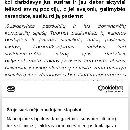
kol darbdavys jus susiras ir jau dabar aktyviai
ieškoti atvirų pozicijų, o jei svajonių galimybės
nerandate, susikurti ją patiems:
„
Susidarykite patrauklių ir jus dominančių
kompanijų sąrašą. Tuomet patikrinkite jų karjeros
puslapius ir įmonės socialinių tinklų paskyras,
vadovų komunikuojamas vertybes, kad
susidarytumėte vaizdą apie darbdavį,
patyrinėtumėte, kokios pozicijos šiuo metu atviros.
Galiausiai, jei jokių skelbimų nerasite, verta parodyti
iniciatyvą ir su darbdaviais bei atrankų agentūromis
susisiekti tiesiogiai, pasiūlyti savo kandidatūrą, aiškiai
nurodant, kokią vertę galite atnešti organizacijai.
Kartais darbdaviai net nesusimąsto apie kandidatą,
nes žmogus „ant popieriaus“ neatrodo tinkamas
pozicijai, tačiau po vertės suteikimo pasiūlymo, gyvo
Šioje svetainėje naudojami slapukai
susitikimo savo nuomonę pakeičia
“, – sako H.
Naudojame slapukus, kad galėtume suasmeninti turinį
Bivainienė.
bei skelbimus, teikti visuomeninės medijos funkcijas ir