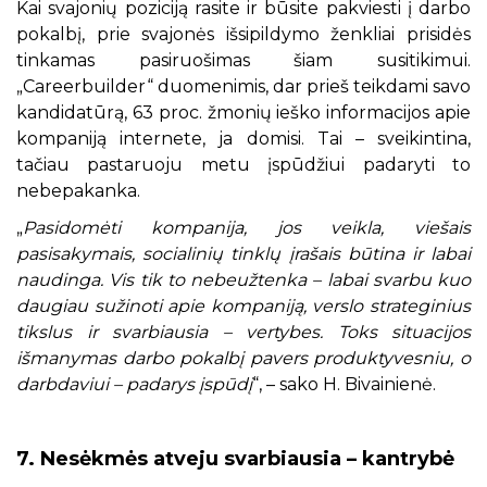
Kai svajonių poziciją rasite ir būsite pakviesti į darbo
pokalbį, prie svajonės išsipildymo ženkliai prisidės
tinkamas pasiruošimas šiam susitikimui.
„Careerbuilder“ duomenimis, dar prieš teikdami savo
kandidatūrą, 63 proc. žmonių ieško informacijos apie
kompaniją internete, ja domisi. Tai – sveikintina,
tačiau pastaruoju metu įspūdžiui padaryti to
nebepakanka.
„
Pasidomėti kompanija, jos veikla, viešais
pasisakymais, socialinių tinklų įrašais būtina ir labai
naudinga. Vis tik to nebeužtenka – labai svarbu kuo
daugiau sužinoti apie kompaniją, verslo strateginius
tikslus ir svarbiausia – vertybes. Toks situacijos
išmanymas darbo pokalbį pavers produktyvesniu, o
darbdaviui – padarys įspūdį
“, – sako H. Bivainienė.
7. Nesėkmės atveju svarbiausia – kantrybė