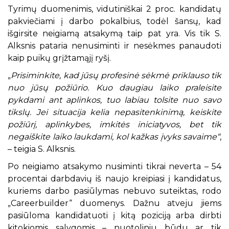
Tyrimų duomenimis, vidutiniškai 2 proc. kandidatų
pakviečiami į darbo pokalbius, todėl šansų, kad
išgirsite neigiamą atsakymą taip pat yra. Vis tik S.
Alksnis pataria nenusiminti ir nesėkmes panaudoti
kaip puikų grįžtamąjį ryšį.
„
Prisiminkite, kad jūsų profesinė sėkmė priklauso tik
nuo jūsų požiūrio. Kuo daugiau laiko praleisite
pykdami ant aplinkos, tuo labiau tolsite nuo savo
tikslų. Jei situacija kelia nepasitenkinimą, keiskite
požiūrį, aplinkybes, imkitės iniciatyvos, bet tik
negaiškite laiko laukdami, kol kažkas įvyks savaime“
,
– teigia S. Alksnis.
Po neigiamo atsakymo nusiminti tikrai neverta – 54
procentai darbdavių iš naujo kreipiasi į kandidatus,
kuriems darbo pasiūlymas nebuvo suteiktas, rodo
„Careerbuilder“ duomenys. Dažnu atveju jiems
pasiūloma kandidatuoti į kitą poziciją arba dirbti
kitokiomis sąlygomis – nuotoliniu būdu ar tik