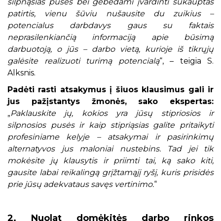
silpnąsias puses bei gebėdami įvardinti sukauptas
patirtis, vienu šūviu nušausite du zuikius –
potencialus darbdavys gaus su faktais
neprasilenkiančią informaciją apie būsimą
darbuotoją, o jūs – darbo vietą, kurioje iš tikrųjų
galėsite realizuoti turimą potencialą
“, – teigia S.
Alksnis.
Padėti rasti atsakymus į šiuos klausimus gali ir
jus pažįstantys žmonės, sako ekspertas:
„
Paklauskite jų, kokios yra jūsų stipriosios ir
silpnosios pusės ir kaip stipriąsias galite pritaikyti
profesiniame kelyje – atsakymai ir pasirinkimų
alternatyvos jus maloniai nustebins. Tad jei tik
mokėsite jų klausytis ir priimti tai, ką sako kiti,
gausite labai reikalingą grįžtamąjį ryšį, kuris prisidės
prie jūsų adekvataus savęs vertinimo.
“
2. Nuolat domėkitės darbo rinkos