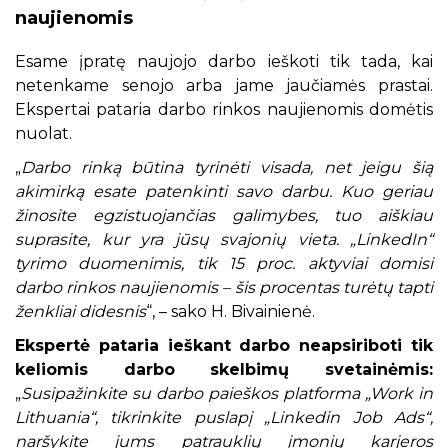
naujienomis
Esame įpratę naujojo darbo ieškoti tik tada, kai
netenkame senojo arba jame jaučiamės prastai.
Ekspertai pataria darbo rinkos naujienomis domėtis
nuolat.
„
Darbo rinką būtina tyrinėti visada, net jeigu šią
akimirką esate patenkinti savo darbu. Kuo geriau
žinosite egzistuojančias galimybes, tuo aiškiau
suprasite, kur yra jūsų svajonių vieta. „LinkedIn“
tyrimo duomenimis, tik 15 proc. aktyviai domisi
darbo rinkos naujienomis – šis procentas turėtų tapti
ženkliai didesnis
“, – sako H. Bivainienė.
Ekspertė pataria ieškant darbo neapsiriboti tik
keliomis darbo skelbimų svetainėmis:
„
Susipažinkite su darbo paieškos platforma „Work in
Lithuania“, tikrinkite puslapį „Linkedin Job Ads“,
naršykite jums patrauklių įmonių karjeros