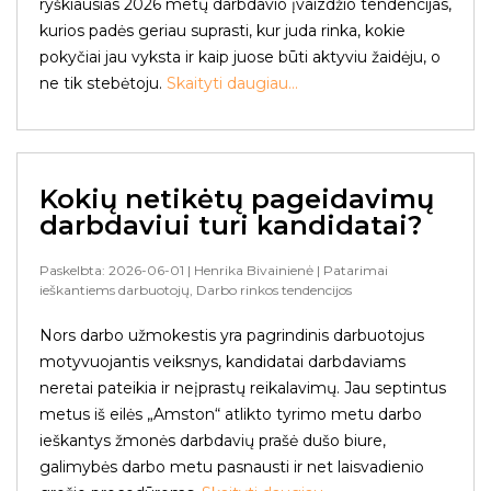
ryškiausias 2026 metų darbdavio įvaizdžio tendencijas,
kurios padės geriau suprasti, kur juda rinka, kokie
pokyčiai jau vyksta ir kaip juose būti aktyviu žaidėju, o
ne tik stebėtoju.
Skaityti daugiau...
Kokių netikėtų pageidavimų
darbdaviui turi kandidatai?
Paskelbta: 2026-06-01
| Henrika Bivainienė
| Patarimai
ieškantiems darbuotojų, Darbo rinkos tendencijos
Nors darbo užmokestis yra pagrindinis darbuotojus
motyvuojantis veiksnys, kandidatai darbdaviams
neretai pateikia ir neįprastų reikalavimų. Jau septintus
metus iš eilės „Amston“ atlikto tyrimo metu darbo
ieškantys žmonės darbdavių prašė dušo biure,
galimybės darbo metu pasnausti ir net laisvadienio