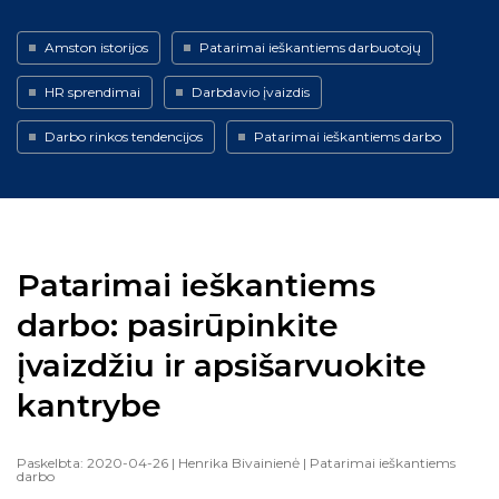
Amston istorijos
Patarimai ieškantiems darbuotojų
HR sprendimai
Darbdavio įvaizdis
Darbo rinkos tendencijos
Patarimai ieškantiems darbo
Patarimai ieškantiems
darbo: pasirūpinkite
įvaizdžiu ir apsišarvuokite
kantrybe
Paskelbta: 2020-04-26
| Henrika Bivainienė
| Patarimai ieškantiems
darbo