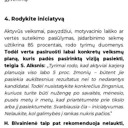
4. Rodykite iniciatyvą
Aktyvūs veiksmai, pavyzdžiui, motyvacinio laiško ar
vertės suteikimo pasiūlymas, įsidarbinimo sėkmę
užtikrina 85 procentais, rodo tyrimų duomenys.
Todėl verta pasiruošti labai konkretų veiksmų
planą, kuris padės pasirinktą viziją pasiekti,
teigia S. Alksnis:
„
Tyrimai rodo, kad aktyviai karjerą
planuoja viso labo 5 proc. žmonių – būtent jie
pasiekia aukštesnius rezultatus nei to nedarantys
kandidatai. Todėl nusistatykite konkrečius žingsnius,
kuriuos turite būti nužengę po savaitės, mėnesio,
pusės metų ir metų, kad priartėtumėte prie tikslo
arba jį pasiektumėte. Svarbiausia čia – iniciatyvumas.
Nelaukite, kol galimybės į rankas nukris pačios.
“
H. Bivainienė taip pat rekomenduoja nelaukti,