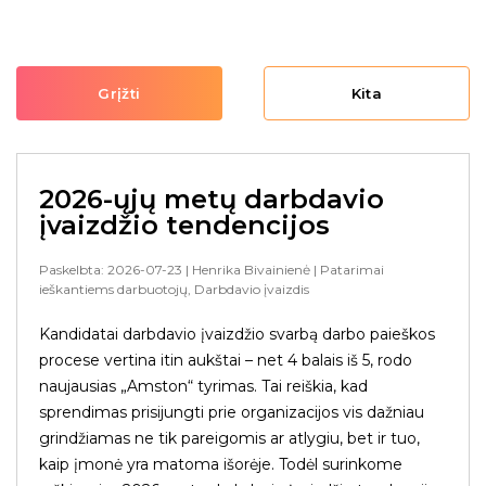
Grįžti
Kita
2026-ųjų metų darbdavio
įvaizdžio tendencijos
Paskelbta: 2026-07-23
| Henrika Bivainienė
| Patarimai
ieškantiems darbuotojų, Darbdavio įvaizdis
Kandidatai darbdavio įvaizdžio svarbą darbo paieškos
procese vertina itin aukštai – net 4 balais iš 5, rodo
naujausias „Amston“ tyrimas. Tai reiškia, kad
sprendimas prisijungti prie organizacijos vis dažniau
grindžiamas ne tik pareigomis ar atlygiu, bet ir tuo,
kaip įmonė yra matoma išorėje. Todėl surinkome