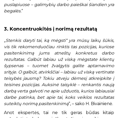
puslapiuose – galimybių darbo paieškai šiandien yra
begalės.
“
3. Koncentruokitės į norimą rezultatą
„
Stenkis daryti tai, ką mėgsti“ yra mūsų laikų šūkis,
vis tik rekomenduočiau rinktis tas pozicijas, kuriose
pasitenkinimą jums atneštų konkretus darbo
rezultatas. Galbūt labiau už viską mėgstate klientų
šypsenas – tuomet žvalgytis galite aptarnavimo
srityje. O galbūt, atvirkščiai – labiau už viską vertinate
teisybės jausmą? Tokiu atveju dėmesį atkreipkite į
teisines pozicijas. Auksinė taisyklė – renkantis naują
darbą verta galvoti ne apie užduotis, kurios labiausiai
darbe patinka, bet apie tai, koks veiklos rezultatas
suteiktų norimą pasitenkinimą
“, – sako H. Bivainienė.
Anot ekspertės, tai ne tik geras būdas kitaip