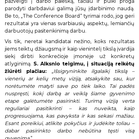
pažvelgti į darbo paiešką, tačiau ir puiki proga
parodyti darbdaviui galimą jūsų įdarbinimo naudą.
Be to, „The Conference Board“ tyrimai rodo, jog geri
rezultatai yra vienas svarbiausių aspektų, lemiančių
darbuotojų pasitenkinimą darbu.
Vis tik, neretai kandidatai nežino, koks rezultatas
jiems teiktų džiaugsmą ir kaip vienintelį tikslą įvardija
siekį dirbti konkrečioje įmonėje už konkretų
atlyginimą.
S. Alksnio teigimu, į situaciją reikėtų
žiūrėti plačiau:
„
Išsigryninkite ilgalaikį tikslą –
vienerių ar kelių metų viziją, atsakykite sau, kur
norėtumėte matyti save po tiek laiko. Tai padės
nuspręsti, kokį darbą ar veiklą šiame gyvenimo
etape galėtumėte pasirinkti. Turimą viziją verta
reguliariai pasitikrinti – kas nuveikta, kaip
progresuojama, kas pavyksta ir kas sekasi mažiau.
Esant poreikiui, atlikite pokyčius ir judėkite toliau –
dabar pasirinkto darbo nebūtina tęsti visą
gyvenimą
.“