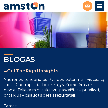
BLOGAS
#GetTheRightInsights
Naujienos, tendencijos, įžvalgos, patarimai – viskas, ką
turite žinoti apie darbo rinką, yra šiame Amston
blog’e. Telieka mintis skaityti, paskaičius – pritaikyti,
pritaikius – džiaugtis gerais rezultatais.
Temos: