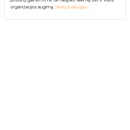
požiūrių gali lemti ne tik naujoko sėkmę, bet ir visos
organizacijos augimą.
Skaityti daugiau...