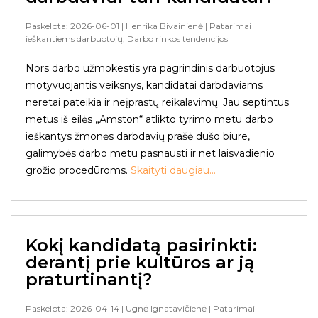
Paskelbta: 2026-06-01
| Henrika Bivainienė
| Patarimai
ieškantiems darbuotojų, Darbo rinkos tendencijos
Nors darbo užmokestis yra pagrindinis darbuotojus
motyvuojantis veiksnys, kandidatai darbdaviams
neretai pateikia ir neįprastų reikalavimų. Jau septintus
metus iš eilės „Amston“ atlikto tyrimo metu darbo
ieškantys žmonės darbdavių prašė dušo biure,
galimybės darbo metu pasnausti ir net laisvadienio
grožio procedūroms.
Skaityti daugiau...
Kokį kandidatą pasirinkti:
derantį prie kultūros ar ją
praturtinantį?
Paskelbta: 2026-04-14
| Ugnė Ignatavičienė
| Patarimai