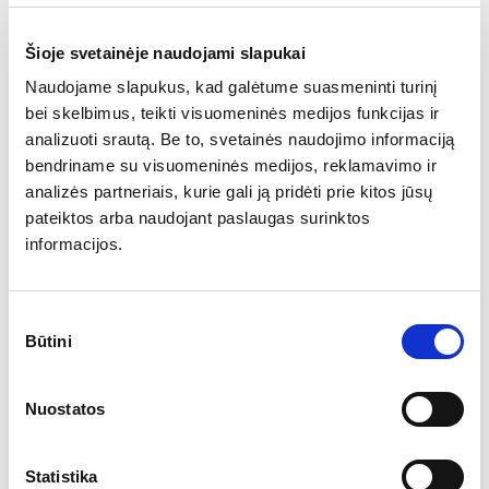
arba yra taip nepatenkintas esamu, kad kuo skubiau
nori bėgti kitur. Tad laikas ir pasirinkimo laisvė nėra
Šioje svetainėje naudojami slapukai
kandidatų pusėje, todėl neretai dėl laukiančių
Naudojame slapukus, kad galėtume suasmeninti turinį
įsipareigojimų jiems tenka priimti ir pasiūlymus „iš
bei skelbimus, teikti visuomeninės medijos funkcijas ir
bėdos“, kurie kelių mėnesių perspektyvoje
analizuoti srautą. Be to, svetainės naudojimo informaciją
nepasiteisina ir priverčia darbą keisti dar kartą.
bendriname su visuomeninės medijos, reklamavimo ir
Tuo tarpu saugioje padėtyje esantys darbuotojai
analizės partneriais, kurie gali ją pridėti prie kitos jūsų
pasiūlymų priimti neprivalo, tad jeigu jais tvirtai
pateiktos arba naudojant paslaugas surinktos
susidomi, tai rodo, kad yra svaresnių priežasčių nei
informacijos.
spaudžiantis laikas ar įsipareigojimai. Be to, palikti
saugią ir gerai apmokamą vietą yra iššūkis savaime,
tad nusprendę žengti šį žingsnį, dažnai įdeda
Sutikimo
gerokai daugiau pastangų, kad pasirinkimas iš tiesų
Būtini
pasirinkimas
pasiteisintų.
Nuostatos
Ar tai etiška?
Statistika
Neretai pasyvių kandidatų kalbinimas lyginamas su