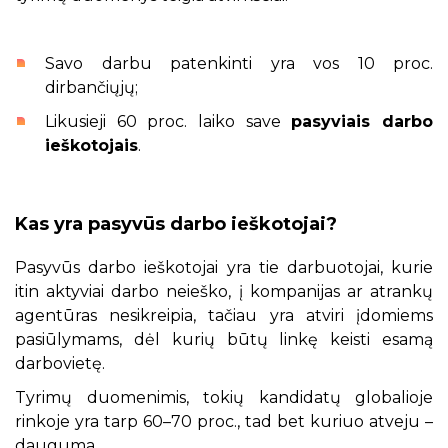
Savo darbu patenkinti yra vos 10 proc.
dirbančiųjų;
Likusieji 60 proc. laiko save
pasyviais darbo
ieškotojais
.
Kas yra pasyvūs darbo ieškotojai?
Pasyvūs darbo ieškotojai yra tie darbuotojai, kurie
itin aktyviai darbo neieško, į kompanijas ar atrankų
agentūras nesikreipia, tačiau yra atviri įdomiems
pasiūlymams, dėl kurių būtų linkę keisti esamą
darbovietę.
Tyrimų duomenimis, tokių kandidatų globalioje
rinkoje yra tarp 60–70 proc., tad bet kuriuo atveju –
dauguma.