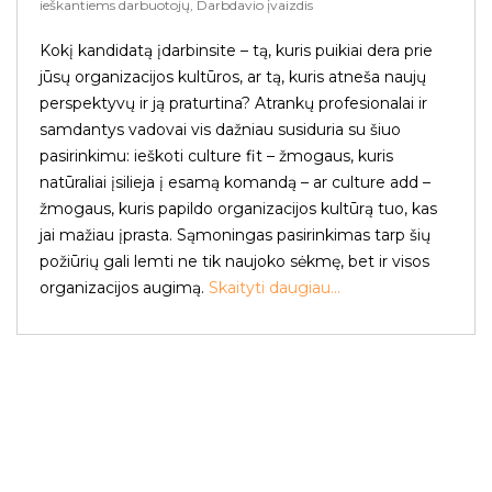
ieškantiems darbuotojų, Darbdavio įvaizdis
Kokį kandidatą įdarbinsite – tą, kuris puikiai dera prie
jūsų organizacijos kultūros, ar tą, kuris atneša naujų
perspektyvų ir ją praturtina? Atrankų profesionalai ir
samdantys vadovai vis dažniau susiduria su šiuo
pasirinkimu: ieškoti culture fit – žmogaus, kuris
natūraliai įsilieja į esamą komandą – ar culture add –
žmogaus, kuris papildo organizacijos kultūrą tuo, kas
jai mažiau įprasta. Sąmoningas pasirinkimas tarp šių
požiūrių gali lemti ne tik naujoko sėkmę, bet ir visos
organizacijos augimą.
Skaityti daugiau...