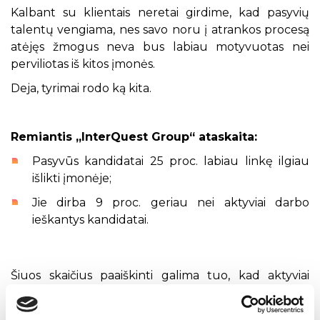
Kalbant su klientais neretai girdime, kad pasyvių
talentų vengiama, nes savo noru į atrankos procesą
atėjęs žmogus neva bus labiau motyvuotas nei
perviliotas iš kitos įmonės.
Deja, tyrimai rodo ką kita.
Remiantis „InterQuest Group“ ataskaita:
Pasyvūs kandidatai 25 proc. labiau linkę ilgiau
išlikti įmonėje;
Jie dirba 9 proc. geriau nei aktyviai darbo
ieškantys kandidatai.
Šiuos skaičius paaiškinti galima tuo, kad aktyviai
darbo ieškantis žmogus
neretai tam turi aiškią
priežastį – arba yra atleistas ir privalo rasti kitą darbą,