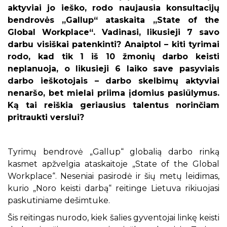
aktyviai jo ieško, rodo naujausia konsultacijų
bendrovės „Gallup“ ataskaita „State of the
Global Workplace“. Vadinasi, likusieji 7 savo
darbu visiškai patenkinti? Anaiptol – kiti tyrimai
rodo, kad tik 1 iš 10 žmonių darbo keisti
neplanuoja, o likusieji 6 laiko save pasyviais
darbo ieškotojais – darbo skelbimų aktyviai
nenaršo, bet mielai priima įdomius pasiūlymus.
Ką tai reiškia geriausius talentus norinčiam
pritraukti verslui?
Tyrimų bendrovė „Gallup“ globalią darbo rinką
kasmet apžvelgia ataskaitoje „State of the Global
Workplace“. Neseniai pasirodė ir šių metų leidimas,
kurio „Noro keisti darbą“ reitinge Lietuva rikiuojasi
paskutiniame dešimtuke.
Šis reitingas nurodo, kiek šalies gyventojai linkę keisti