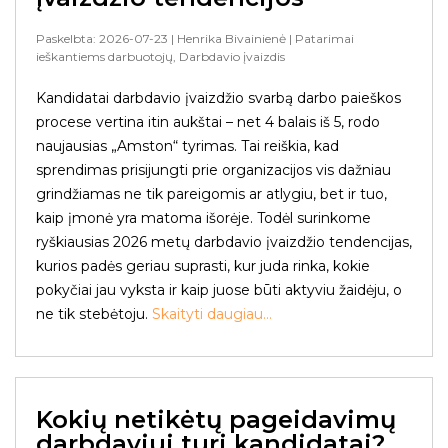
Paskelbta: 2026-07-23
| Henrika Bivainienė
| Patarimai
ieškantiems darbuotojų, Darbdavio įvaizdis
Kandidatai darbdavio įvaizdžio svarbą darbo paieškos
procese vertina itin aukštai – net 4 balais iš 5, rodo
naujausias „Amston“ tyrimas. Tai reiškia, kad
sprendimas prisijungti prie organizacijos vis dažniau
grindžiamas ne tik pareigomis ar atlygiu, bet ir tuo,
kaip įmonė yra matoma išorėje. Todėl surinkome
ryškiausias 2026 metų darbdavio įvaizdžio tendencijas,
kurios padės geriau suprasti, kur juda rinka, kokie
pokyčiai jau vyksta ir kaip juose būti aktyviu žaidėju, o
ne tik stebėtoju.
Skaityti daugiau...
Kokių netikėtų pageidavimų
darbdaviui turi kandidatai?