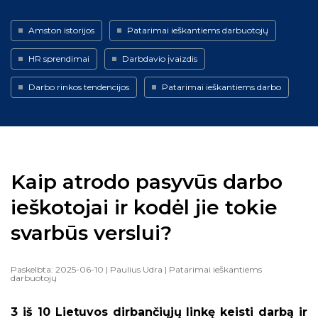
Amston istorijos
Patarimai ieškantiems darbuotojų
HR sprendimai
Darbdavio įvaizdis
Darbo rinkos tendencijos
Patarimai ieškantiems darbo
Kaip atrodo pasyvūs darbo
ieškotojai ir kodėl jie tokie
svarbūs verslui?
Paskelbta: 2025-06-10
| Paulius Udra
| Patarimai ieškantiems
darbuotojų
3 iš 10 Lietuvos dirbančiųjų linkę keisti darbą ir