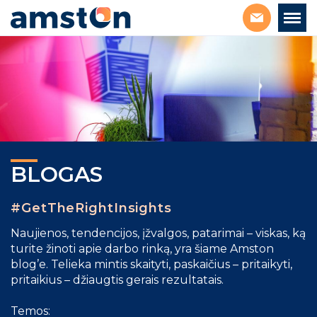
BLOGAS
#GetTheRightInsights
Naujienos, tendencijos, įžvalgos, patarimai – viskas, ką
turite žinoti apie darbo rinką, yra šiame Amston
blog’e. Telieka mintis skaityti, paskaičius – pritaikyti,
pritaikius – džiaugtis gerais rezultatais.
Temos: