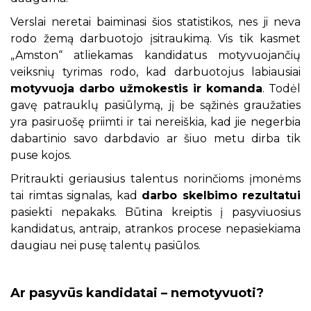
Verslai neretai baiminasi šios statistikos, nes ji neva
rodo žemą darbuotojo įsitraukimą. Vis tik kasmet
„Amston“ atliekamas kandidatus motyvuojančių
veiksnių tyrimas rodo, kad darbuotojus labiausiai
motyvuoja darbo užmokestis ir komanda
. Todėl
gavę patrauklų pasiūlymą, jį be sąžinės graužaties
yra pasiruošę priimti ir tai nereiškia, kad jie negerbia
dabartinio savo darbdavio ar šiuo metu dirba tik
puse kojos.
Pritraukti geriausius talentus norinčioms įmonėms
tai rimtas signalas, kad
darbo skelbimo rezultatui
pasiekti nepakaks. Būtina kreiptis į pasyviuosius
kandidatus, antraip, atrankos procese nepasiekiama
daugiau nei pusę talentų pasiūlos.
Ar pasyvūs kandidatai – nemotyvuoti?