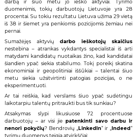
darbą ir šiuo metu jo ieško aktyviai. Tyrimo
duomenimis, tokių darbuotojų Lietuvoje yra 28
procentai. Su tokiu rezultatu Lietuva užima 29 vietą
iš 38 ir šiemet yra penkiomis pozicijomis žemiau nei
pernai.
Sumažėjęs aktyvių
darbo ieškotojų skaičius
nestebina – atrankas vykdantys specialistai iš arti
matydami kandidatų nuotaikas žino, kad kandidatai
šiandien ypač siekia stabilumo. Tokį poreikį skatina
ekonominiai ir geopolitiniai iššūkiai – talentai šiuo
metu siekia užsitvirtinti patogias pozicijas, o ne
eksperimentuoti.
Ar tai reiškia, kad verslams šiuo ypač sudėtingu
laikotarpiu talentų pritraukti bus tik sunkiau?
Atsakymas slypi likusiuose 72 procentuose
darbuotojų – ar visi jie
patenkinti savo darbu
ir
nenori pokyčių
? Bendrovių „
LinkedIn
“ ir „
Indeed
“
tyrimų duomenys teigia atvirkščiai: