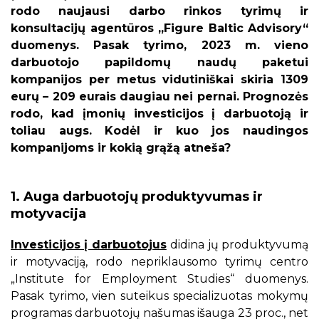
rodo naujausi darbo rinkos tyrimų ir
konsultacijų agentūros „Figure Baltic Advisory“
duomenys. Pasak tyrimo, 2023 m. vieno
darbuotojo papildomų naudų paketui
kompanijos per metus vidutiniškai skiria 1309
eurų – 209 eurais daugiau nei pernai. Prognozės
rodo, kad įmonių investicijos į darbuotoją ir
toliau augs. Kodėl ir kuo jos naudingos
kompanijoms ir kokią grąžą atneša?
1. Auga darbuotojų produktyvumas ir
motyvacija
Investicijos į darbuotojus
didina jų produktyvumą
ir motyvaciją, rodo nepriklausomo tyrimų centro
„Institute for Employment Studies“ duomenys.
Pasak tyrimo, vien suteikus specializuotas mokymų
programas darbuotojų našumas išauga 23 proc., net