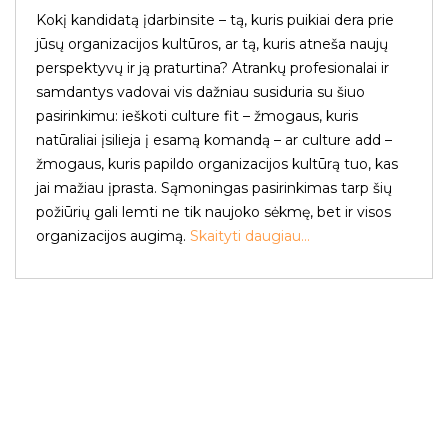
Kokį kandidatą įdarbinsite – tą, kuris puikiai dera prie
jūsų organizacijos kultūros, ar tą, kuris atneša naujų
perspektyvų ir ją praturtina? Atrankų profesionalai ir
samdantys vadovai vis dažniau susiduria su šiuo
pasirinkimu: ieškoti culture fit – žmogaus, kuris
natūraliai įsilieja į esamą komandą – ar culture add –
žmogaus, kuris papildo organizacijos kultūrą tuo, kas
jai mažiau įprasta. Sąmoningas pasirinkimas tarp šių
požiūrių gali lemti ne tik naujoko sėkmę, bet ir visos
organizacijos augimą.
Skaityti daugiau...