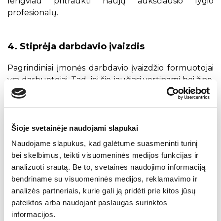
lengviau pritraukti naujų aukščiausio lygio
profesionalų.
4. Stiprėja darbdavio įvaizdis
Pagrindiniai įmonės darbdavio įvaizdžio formuotojai
yra darbuotojai. Tad, jei šie jaučiasi vertinami bei žino,
kad į juos investuojama, jie gerokai labiau linkę
atstovauti įmonę. Todėl darbuotojai aktyviau
įsitraukia į ambasadorystės projektus, noriai
dalyvauja konferencijose, parodose ir kituose
Šioje svetainėje naudojami slapukai
renginiuose, taip stiprindami
darbdavio įvaizdį
.
Naudojame slapukus, kad galėtume suasmeninti turinį
Stiprus darbdavio įvaizdis yra reikšminga prekės
bei skelbimus, teikti visuomeninės medijos funkcijas ir
ženklo reputacijos dedamoji, lemianti prekės ženklo
analizuoti srautą. Be to, svetainės naudojimo informaciją
patrauklumą klientams ir partneriams. Tai
bendriname su visuomeninės medijos, reklamavimo ir
pagrindinis veiksnys, formuojantis įmonės kultūrą,
analizės partneriais, kurie gali ją pridėti prie kitos jūsų
išskiriantis įmonę iš konkurentų ir leidžiantis išlaikyti
pateiktos arba naudojant paslaugas surinktos
bei pritraukti geriausius savo
informacijos.
srities specialistus
.