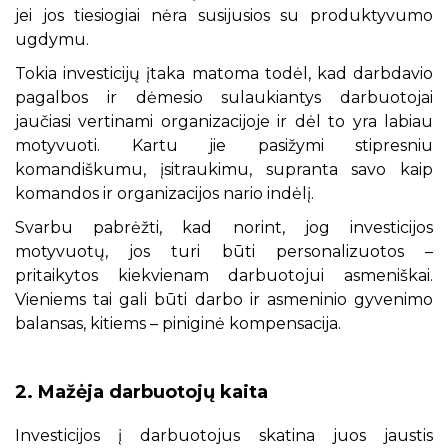
jei jos tiesiogiai nėra susijusios su produktyvumo
ugdymu.
Tokia investicijų įtaka matoma todėl, kad darbdavio
pagalbos ir dėmesio sulaukiantys darbuotojai
jaučiasi vertinami organizacijoje ir dėl to yra labiau
motyvuoti. Kartu jie pasižymi stipresniu
komandiškumu, įsitraukimu, supranta savo kaip
komandos ir organizacijos nario indėlį.
Svarbu pabrėžti, kad norint, jog investicijos
motyvuotų, jos turi būti personalizuotos –
pritaikytos kiekvienam darbuotojui asmeniškai.
Vieniems tai gali būti darbo ir asmeninio gyvenimo
balansas, kitiems – piniginė kompensacija.
2. Mažėja darbuotojų kaita
Investicijos į darbuotojus skatina juos jaustis