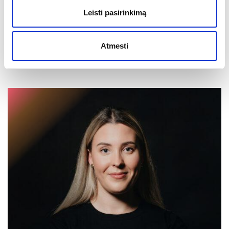
Leisti pasirinkimą
Birutė Sirgedaitė,
lyderiaujančios HR ir atrankų
sprendimų kompanijos „Amston“
augimo partnerė.
Atmesti