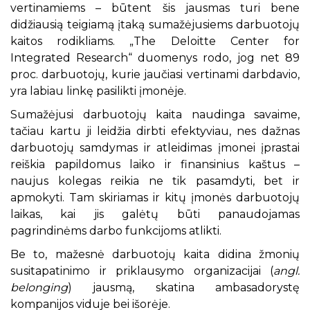
vertinamiems – būtent šis jausmas turi bene
didžiausią teigiamą įtaką sumažėjusiems darbuotojų
kaitos rodikliams. „The Deloitte Center for
Integrated Research“ duomenys rodo, jog net 89
proc. darbuotojų, kurie jaučiasi vertinami darbdavio,
yra labiau linkę pasilikti įmonėje.
Sumažėjusi darbuotojų kaita naudinga savaime,
tačiau kartu ji leidžia dirbti efektyviau, nes dažnas
darbuotojų samdymas ir atleidimas įmonei įprastai
reiškia papildomus laiko ir finansinius kaštus –
naujus kolegas reikia ne tik pasamdyti, bet ir
apmokyti. Tam skiriamas ir kitų įmonės darbuotojų
laikas, kai jis galėtų būti panaudojamas
pagrindinėms darbo funkcijoms atlikti.
Be to, mažesnė darbuotojų kaita didina žmonių
susitapatinimo ir priklausymo organizacijai (
angl.
belonging
) jausmą, skatina ambasadorystę
kompanijos viduje bei išorėje.