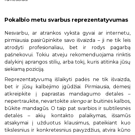
Pokalbio metu svarbus reprezentatyvumas
Nesvarbu, ar atrankos vyksta gyvai ar internetu,
pirmiausia pasirūpinkite savo išvaizda – ji ne tik leis
atrodyti profesionaliau, bet ir rodys pagarbą
pašnekovui. Tokiu atveju rekomenduojama rinktis
dalykinį aprangos stilių, arba tokį, kuris atitinka jūsų
siekiamą poziciją.
Reprezentatyvumą išlaikyti padės ne tik išvaizda,
bet ir jūsų kalbėjimo įgūdžiai. Pirmiausia, dėmesį
atkreipkite į paprastas mandagumo detales –
nepertraukite, nevartokite
slengo
ar buitinės kalbos,
būkite mandagūs. O taip pat svarbios ir subtilesnės
detalės – akių kontakto palaikymas, išsamūs
atsakymai į užduotus klausimus, pateikiant kuo
tikslesnius ir konkretesnius pavyzdžius, atvira kūno