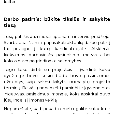
kalba.
Darbo patirtis: būkite tikslūs ir sakykite
tiesą
Jūsų patirtis dažniausiai aptariama interviu pradžioje.
Svarbiausia išsamiai papasakoti aktualią darbo patirtį
tai pozicijai, į kurią kandidatuojate. Atskleisti
kiekvienos darbovietės pasirinkimo motyvus bei
kokios buvo pagrindinės atsakomybės.
Jeigu teko dirbti su projektais – įvardinti kokio
dydžio jie buvo, kokiu būdu buvo paskirstomos
užduotys, kaip sekėsi laikytis numatytų projekto
terminų. Reikėtų nepamiršti paminėti ir įgyvendintas
iniciatyvas, pasiekimus įmonėje, koks apskritai buvo
jūsų indėlis į įmonės veiklą.
Nepamirškite, kad pokalbio metu galite sulaukti ir