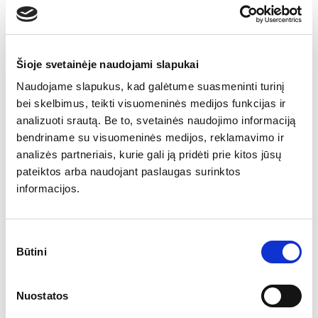
jūsų sugebėjimus ir darbo stilių, todėl rinkitės tai, kas
padėtų atskleisti geriausias jūsų savybes.
Darbdaviams įdomu sužinoti ir apie jūsų charakterio
Šioje svetainėje naudojami slapukai
bruožus, todėl dažnai prašoma įvardinti stipriąsias ir
silpnąsias jūsų pačių savybes. Šiems klausimas
Naudojame slapukus, kad galėtume suasmeninti turinį
reikėtų pasiruošti iš anksto – būti atviram ir
bei skelbimus, teikti visuomeninės medijos funkcijas ir
nuoširdžiam, galbūt teks įvardinti savo trūkumus ar
analizuoti srautą. Be to, svetainės naudojimo informaciją
tobulintinas puses, bet tuo pačiu svarbu paminėti ir
bendriname su visuomeninės medijos, reklamavimo ir
savybes ar įgūdžius, kurie kompensuoja tą trūkumą.
analizės partneriais, kurie gali ją pridėti prie kitos jūsų
pateiktos arba naudojant paslaugas surinktos
Taip pat galima paminėti ir įgūdžius įgytus ne darbo
informacijos.
aplinkoje, bet ir papildomoje veikloje, mokymuose ar
seminaruose, vystant mėgstamą veiklą.
Sutikimo
Būtini
pasirinkimas
Lūkesčių etapas – metas klausimams
Pokalbio pabaigoje būtinai turėsite aptarti tai, ko
Nuostatos
kompanija iš jūsų tikisi bei ką siūlo mainais už atliktą