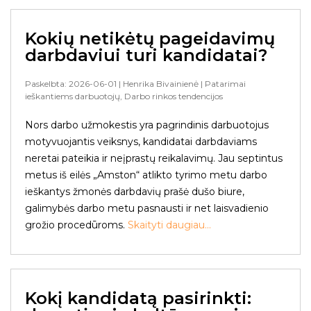
Kokių netikėtų pageidavimų
darbdaviui turi kandidatai?
Paskelbta: 2026-06-01
| Henrika Bivainienė
| Patarimai
ieškantiems darbuotojų, Darbo rinkos tendencijos
Nors darbo užmokestis yra pagrindinis darbuotojus
motyvuojantis veiksnys, kandidatai darbdaviams
neretai pateikia ir neįprastų reikalavimų. Jau septintus
metus iš eilės „Amston“ atlikto tyrimo metu darbo
ieškantys žmonės darbdavių prašė dušo biure,
galimybės darbo metu pasnausti ir net laisvadienio
grožio procedūroms.
Skaityti daugiau...
Kokį kandidatą pasirinkti: