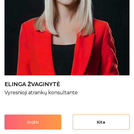
ELINGA ŽVAGINYTĖ
Vyresnioji atrankų konsultantė
Grįžti
Kita