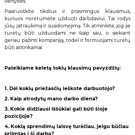
vertybes.
Pasiruoškite tikslius ir prasmingus klausimus,
kuriuos norėtumėte užduoti darbdaviui. Tai rodys
jūsų įsitraukimą ir susidomėjimą. Tik atminkite, jog jie
turėtų būti užduodami ne šiaip sau, o siekiant
geriau pažinti kompaniją, todėl ir formuojami turėtų
būti atitinkamai.
Pateikiame keletą tokių klausimų pavyzdžių:
1. Dėl kokių priežasčių ieškote darbuotojo?
2. Kaip atrodytų mano darbo diena?
3. Kokie didžiausi iššūkiai gali būti šioje
pozicijoje?
4. Kokią sprendimų laisvę turėčiau, jeigu būčiau
priimtas į šį darbą?