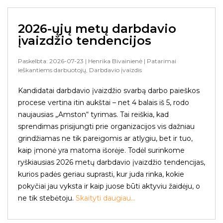
2026-ųjų metų darbdavio
įvaizdžio tendencijos
Paskelbta: 2026-07-23
| Henrika Bivainienė
| Patarimai
ieškantiems darbuotojų, Darbdavio įvaizdis
Kandidatai darbdavio įvaizdžio svarbą darbo paieškos
procese vertina itin aukštai – net 4 balais iš 5, rodo
naujausias „Amston“ tyrimas. Tai reiškia, kad
sprendimas prisijungti prie organizacijos vis dažniau
grindžiamas ne tik pareigomis ar atlygiu, bet ir tuo,
kaip įmonė yra matoma išorėje. Todėl surinkome
ryškiausias 2026 metų darbdavio įvaizdžio tendencijas,
kurios padės geriau suprasti, kur juda rinka, kokie
pokyčiai jau vyksta ir kaip juose būti aktyviu žaidėju, o
ne tik stebėtoju.
Skaityti daugiau...