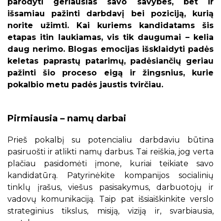
parodyti geriausias savo savybes, bet ir
išsamiau pažinti darbdavį bei poziciją, kurią
norite užimti. Kai kuriems kandidatams šis
etapas itin laukiamas, vis tik daugumai – kelia
daug nerimo. Blogas emocijas išsklaidyti padės
keletas paprastų patarimų, padėsiančių geriau
pažinti šio proceso eigą ir žingsnius, kurie
pokalbio metu padės jaustis tvirčiau.
Pirmiausia – namų darbai
Prieš pokalbį su potencialiu darbdaviu būtina
pasiruošti ir atlikti namų darbus. Tai reiškia, jog verta
plačiau pasidomėti įmone, kuriai teikiate savo
kandidatūrą. Patyrinėkite kompanijos socialinių
tinklų įrašus, viešus pasisakymus, darbuotojų ir
vadovų komunikaciją. Taip pat išsiaiškinkite verslo
strateginius tikslus, misiją, viziją ir, svarbiausia,