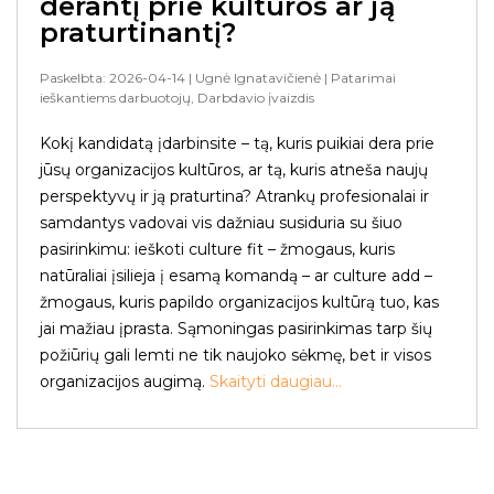
derantį prie kultūros ar ją
praturtinantį?
Paskelbta: 2026-04-14
| Ugnė Ignatavičienė
| Patarimai
ieškantiems darbuotojų, Darbdavio įvaizdis
Kokį kandidatą įdarbinsite – tą, kuris puikiai dera prie
jūsų organizacijos kultūros, ar tą, kuris atneša naujų
perspektyvų ir ją praturtina? Atrankų profesionalai ir
samdantys vadovai vis dažniau susiduria su šiuo
pasirinkimu: ieškoti culture fit – žmogaus, kuris
natūraliai įsilieja į esamą komandą – ar culture add –
žmogaus, kuris papildo organizacijos kultūrą tuo, kas
jai mažiau įprasta. Sąmoningas pasirinkimas tarp šių
požiūrių gali lemti ne tik naujoko sėkmę, bet ir visos
organizacijos augimą.
Skaityti daugiau...