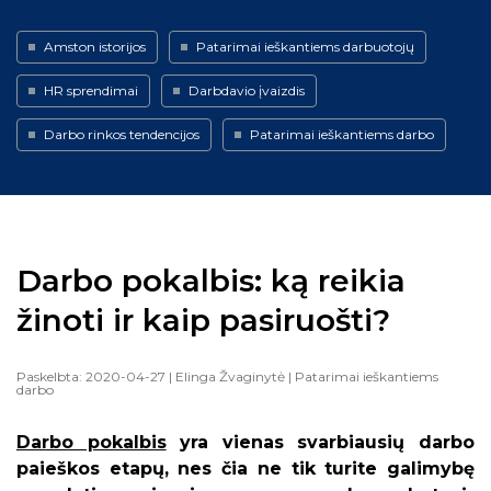
Amston istorijos
Patarimai ieškantiems darbuotojų
HR sprendimai
Darbdavio įvaizdis
Darbo rinkos tendencijos
Patarimai ieškantiems darbo
Darbo pokalbis: ką reikia
žinoti ir kaip pasiruošti?
Paskelbta: 2020-04-27
| Elinga Žvaginytė
| Patarimai ieškantiems
darbo
Darbo pokalbis
yra vienas svarbiausių darbo
paieškos etapų, nes čia ne tik turite galimybę