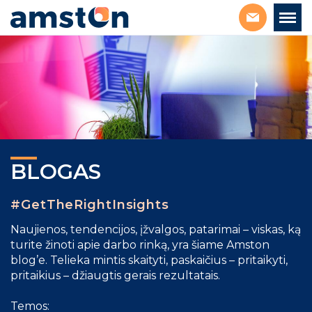
BLOGAS
#GetTheRightInsights
Naujienos, tendencijos, įžvalgos, patarimai – viskas, ką
turite žinoti apie darbo rinką, yra šiame Amston
blog’e. Telieka mintis skaityti, paskaičius – pritaikyti,
pritaikius – džiaugtis gerais rezultatais.
Temos: