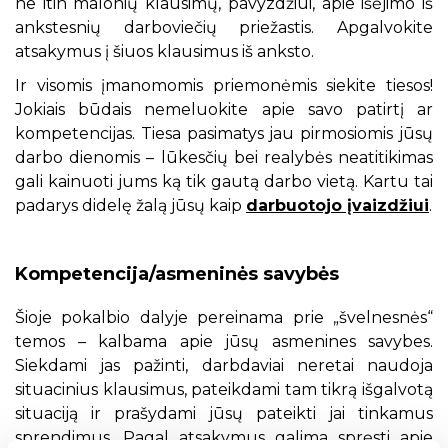
ne itin malonių klausimų, pavyzdžiui, apie išėjimo iš
ankstesnių darboviečių priežastis. Apgalvokite
atsakymus į šiuos klausimus iš anksto.
Ir visomis įmanomomis priemonėmis siekite tiesos!
Jokiais būdais nemeluokite apie savo patirtį ar
kompetencijas. Tiesa pasimatys jau pirmosiomis jūsų
darbo dienomis – lūkesčių bei realybės neatitikimas
gali kainuoti jums ką tik gautą darbo vietą. Kartu tai
padarys didelę žalą jūsų kaip
darbuotojo įvaizdžiui
.
Kompetencija/asmeninės savybės
Šioje pokalbio dalyje pereinama prie „švelnesnės“
temos – kalbama apie jūsų asmenines savybes.
Siekdami jas pažinti, darbdaviai neretai naudoja
situacinius klausimus, pateikdami tam tikrą išgalvotą
situaciją ir prašydami jūsų pateikti jai tinkamus
sprendimus. Pagal atsakymus galima spręsti apie