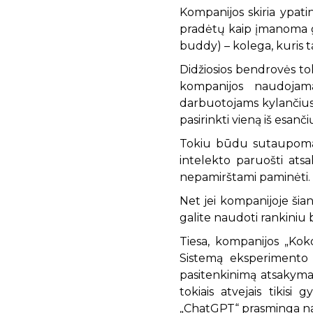
Kompanijos skiria ypati
pradėtų kaip įmanoma gre
buddy) – kolega, kuris t
Didžiosios bendrovės toki
kompanijos naudojama
darbuotojams kylančius 
pasirinkti vieną iš esanč
Tokiu būdu sutaupoma l
intelekto paruošti atsa
nepamirštami paminėti.
Net jei kompanijoje šia
galite naudoti rankiniu
Tiesa, kompanijos „Koko
Sistemą eksperimento t
pasitenkinimą atsakymai
tokiais atvejais tikis
„ChatGPT“ prasminga na