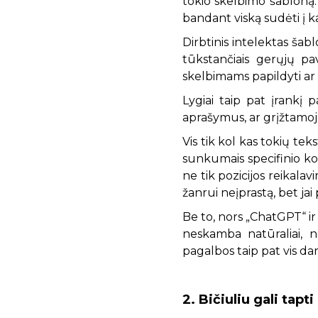
tokio skelbimo šabloną. 
bandant viską sudėti į 
Dirbtinis intelektas š
tūkstančiais gerųjų pa
skelbimams papildyti ar 
Lygiai taip pat įrankį
aprašymus, ar grįžtamojo
Vis tik kol kas tokių te
sunkumais specifinio kon
ne tik pozicijos reikal
žanrui neįprastą, bet jai 
Be to, nors „ChatGPT“ ir 
neskamba natūraliai, ne
pagalbos taip pat vis dar 
2. Bičiuliu gali tapt