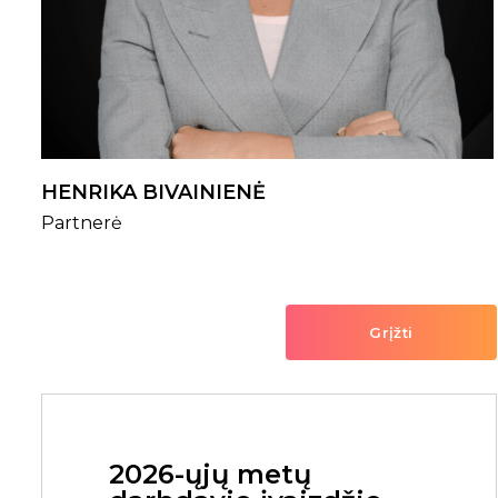
HENRIKA BIVAINIENĖ
Partnerė
Grįžti
2026-ųjų metų