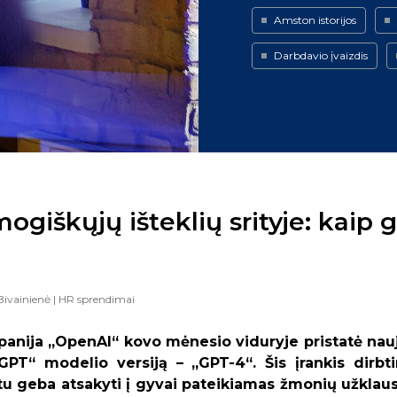
Amston istorijos
Darbdavio įvaizdis
giškųjų išteklių srityje: kaip g
Bivainienė
| HR sprendimai
anija „OpenAI“ kovo mėnesio viduryje pristatė nauj
GPT“ modelio versiją – „GPT-4“. Šis įrankis dirbt
u geba atsakyti į gyvai pateikiamas žmonių užklausa