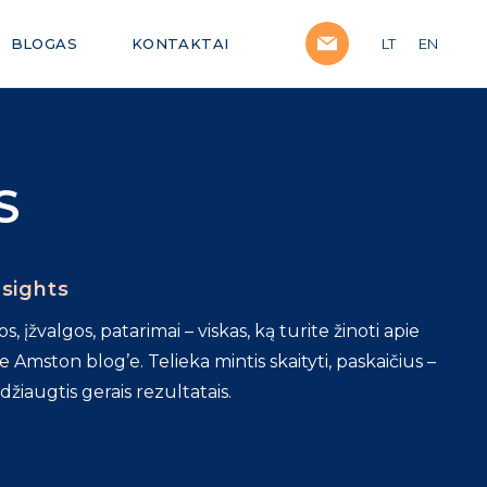
BLOGAS
KONTAKTAI
LT
EN
S
sights
, įžvalgos, patarimai – viskas, ką turite žinoti apie
e Amston blog’e. Telieka mintis skaityti, paskaičius –
– džiaugtis gerais rezultatais.