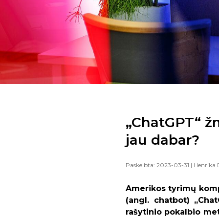
„ChatGPT“ žmo
jau dabar?
Paskelbta: 2023-03-31
| Henrika 
Amerikos tyrimų komp
(angl. chatbot) „Chat
rašytinio pokalbio met