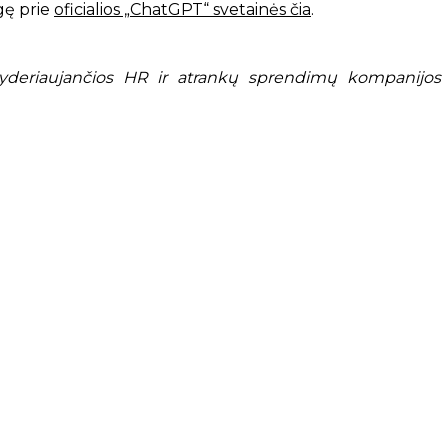
ngę prie
oficialios „ChatGPT“ svetainės čia
.
lyderiaujančios HR ir atrankų sprendimų kompanijos