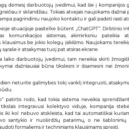
ngą dėmesį darbuotojų įvedimui, kad šie į kompanijos gyv
ičiau ir sklandžiau. Tokiais atvejais naujokams dažnai pa
ampa pagrindiniu naujoko kontaktu ir gali padėti rasti a
oje situacijoje pasitelkė būtent „ChatGPT“. Dirbtinio inte
s komunikacijos sistemas, akimirksniu pateikia at
klausimus be jokio kolegų įsikišimo. Naujokams tereik
ių sąraše ir atsakymas tuoj pat atsiras ekrane.
aiko darbuotojų įvedimui, tam nereikia skirti žmogiškų
kymai dažniausiai būna tikslesni ir išsamesni nei žmon
ndien neturite galimybės tokį variklį integruoti, atsak
 būdu.
“ patirtis rodo, kad tokia sistema neveikia sprendžia
ikslais integravusi kolektyvo viduje, kompanija ste
s iki kol nebuvo atskleista, kad tai automatiškai kuria
i gyvo santykio ir nuoširdžių patarimų, o ne šablonini
udoti formaliems ir techniniams klausimams spręsti.