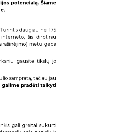
ijos potencialą. Šiame
je.
Turintis daugiau nei 175
nterneto, šis dirbtiniu
susirašinėjimo) metu geba
rksniu gausite tikslų jo
lio sampratą, tačiau jau
n galime pradėti taikyti
kis gali greitai sukurti