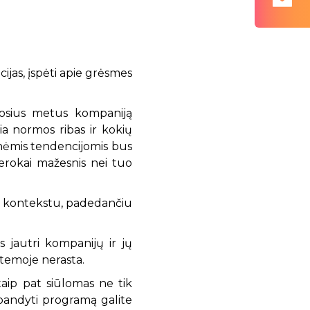
ijas, įspėti apie grėsmes
ruosius metus kompaniją
gia normos ribas ir kokių
inėmis tendencijomis bus
gerokai mažesnis nei tuo
gu kontekstu, padedančiu
 jautri kompanijų ir jų
stemoje nerasta.
taip pat siūlomas ne tik
šbandyti programą galite