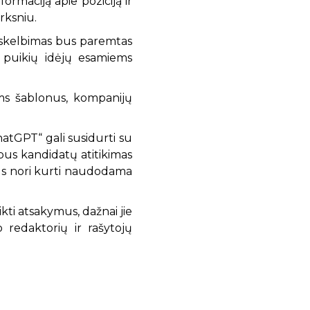
ormaciją apie poziciją ir
rksniu.
 skelbimas bus paremtas
i puikių idėjų esamiems
ams šablonus, kompanijų
hatGPT“ gali susidurti su
rbus kandidatų atitikimas
mus nori kurti naudodama
ikti atsakymus, dažnai jie
o redaktorių ir rašytojų