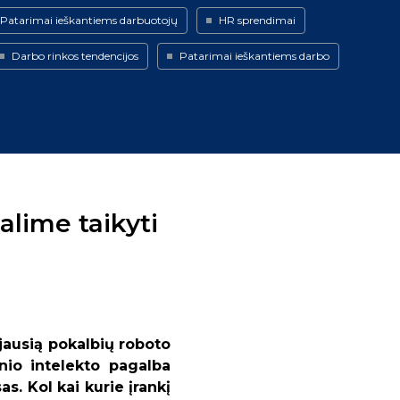
Patarimai ieškantiems darbuotojų
HR sprendimai
Darbo rinkos tendencijos
Patarimai ieškantiems darbo
alime taikyti
ausią pokalbių roboto
inio intelekto pagalba
s. Kol kai kurie įrankį