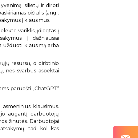
enimą įsilietų ir dirbti
skiriamas bičiulis (angl.
tsakymus į klausimus.
lekto variklis, įdiegtas į
sakymus į dažniausiai
ia užduoti klausimą arba
jų resursų, o dirbtinio
ių, nes svarbūs aspektai
ymams paruošti „ChatGPT“
nt asmeninius klausimus.
bėjo augantį darbuotojų
mos žinutės. Darbuotojai
ų atsakymų, tad kol kas