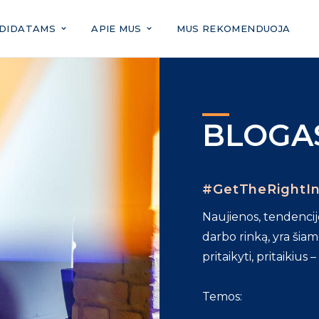
DIDATAMS
APIE MUS
MUS REKOMENDUOJA
tiems darbo
BLOGA
#GetTheRightIn
Naujienos, tendencijos
darbo rinką, yra šiam
pritaikyti, pritaikius 
Temos: