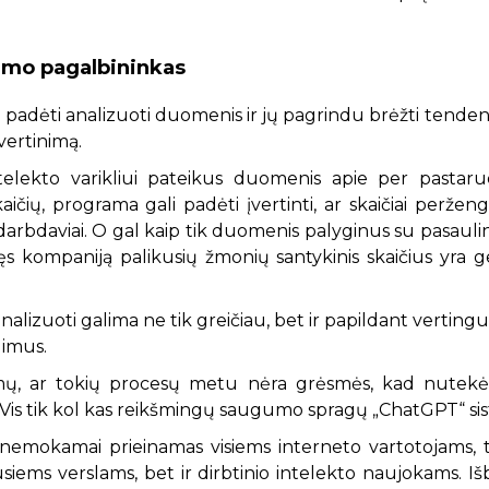
imo pagalbininkas
i padėti analizuoti duomenis ir jų pagrindu brėžti tendenc
vertinimą.
intelekto varikliui pateikus duomenis apie per pasta
ičių, programa gali padėti įvertinti, ar skaičiai peržen
darbdaviai. O gal kaip tik duomenis palyginus su pasaul
lęs kompaniją palikusių žmonių santykinis skaičius yra 
lizuoti galima ne tik greičiau, bet ir papildant vertin
dimus.
mų, ar tokių procesų metu nėra grėsmės, kad nutekės
 Vis tik kol kas reikšmingų saugumo spragų „ChatGPT“ si
 nemokamai prieinamas visiems interneto vartotojams, 
iems verslams, bet ir dirbtinio intelekto naujokams. I