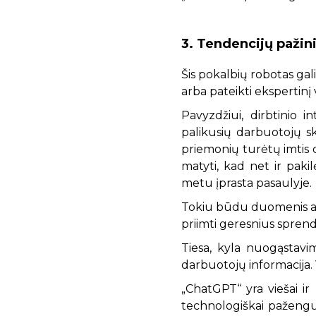
3. Tendencijų pažin
Šis pokalbių robotas gal
arba pateikti ekspertinį 
Pavyzdžiui, dirbtinio 
palikusių darbuotojų ska
priemonių turėtų imtis 
matyti, kad net ir paki
metu įprasta pasaulyje.
Tokiu būdu duomenis ana
priimti geresnius spren
Tiesa, kyla nuogąstavi
darbuotojų informacija.
„ChatGPT“ yra viešai ir
technologiškai pažengus