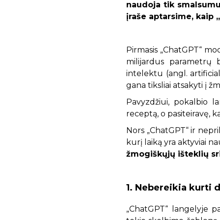
naudoja tik smalsumui
įraše aptarsime, kaip 
Pirmasis „ChatGPT“ mode
milijardus parametrų b
intelektu (angl. artific
gana tiksliai atsakyti į 
Pavyzdžiui, pokalbio la
receptą, o pasiteiravę, k
Nors „ChatGPT“ ir nepri
kurį laiką yra aktyviai 
žmogiškųjų išteklių sr
1. Nebereikia kurti
„ChatGPT“ langelyje p