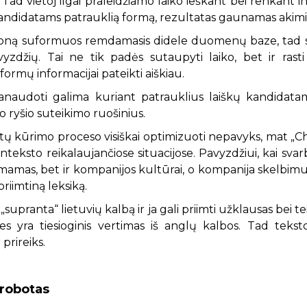
Tad vietoj ilgai praleidžiamo laiko ieškant bei renkant inf
kandidatams patrauklią formą, rezultatas gaunamas akimi
abloną suformuos remdamasis didele duomenų baze, tad
vyzdžių. Tai ne tik padės sutaupyti laiko, bet ir rast
formų informacijai pateikti aiškiau.
 panaudoti galima kuriant patrauklius laiškų kandidat
 ryšio suteikimo ruošinius.
kstų kūrimo proceso visiškai optimizuoti nepavyks, mat „C
teksto reikalaujančiose situacijose. Pavyzdžiui, kai sva
avimamas, bet ir kompanijos kultūrai, o kompanija skelbi
priimtiną leksiką.
„supranta“ lietuvių kalbą ir ja gali priimti užklausas bei te
s yra tiesioginis vertimas iš anglų kalbos. Tad tekst
prireiks.
i robotas