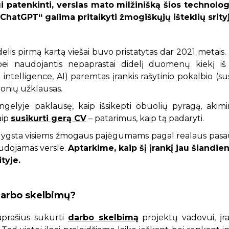
 patenkinti, verslas mato milžinišką šios technolog
„ChatGPT“ galima pritaikyti žmogiškųjų išteklių srity
lis pirmą kartą viešai buvo pristatytas dar 2021 metais. 
ei naudojantis nepaprastai didelį duomenų kiekį iš i
ial intelligence, AI) paremtas įrankis rašytinio pokalbio (
žmonių užklausas.
ngelyje paklausę, kaip išsikepti obuolių pyragą, akimi
aip
susikurti gerą CV
– patarimus, kaip tą padaryti.
lygsta visiems žmogaus pajėgumams pagal realaus pasau
naudojamas versle.
Aptarkime, kaip šį įrankį jau šiandie
ityje.
 darbo skelbimų?
aprašius sukurti
darbo skelbimą
projektų vadovui, įran