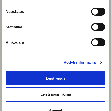
KANDIDATAMS
Nuostatos
Skaityti daugiau
KLIENTAMS
Statistika
GET THE RIGHT ONE
Skaityti daugiau
Rinkodara
Rodyti informaciją
Leisti visus
Leisti pasirinkimą
Atmesti