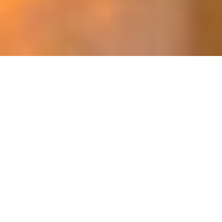
Amston yra strateginis partneris HR sprendimų
valdyme. Mūsų paslaugos apima visus
profesinio ciklo etapus – nuo talentų
pritraukimo, personalo atrankos iki
atsisveikinimo su darbuotojais.
Mes padėsime sukurti bei įgyvendinti su Jūsų verslo
planu suderintą unikalią HR valdymo strategiją, kuri
grindžiama nuodugnia konkretaus verslo poreikių
analize. Tik Jums sukurta tinkama talentų strategija
padės ne tik užtikrinti, kad personalo atranka bus
sėkminga, bet dar svarbiau – pasiekti Jūsų viziją ir
pamatyti dar daugiau galimybių.